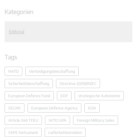
Kategorien
Editorial
Tags
NATO
Verteidigungsbeschaffung
Sicherheitsbeschaffung
Directive 2009/81/EC
European Defence Fund
EDF
strategische Autonomie
OCCAR
European Defence Agency
EDA
Article 346 TFEU
WTO GPA
Foreign Military Sales
SAFE Instrument
Lieferkettenrisiken