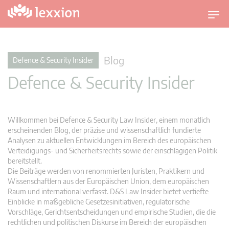
U
m
s
c
Blog
Defence & Security Insider
h
Defence & Security Insider
a
l
t
n
Willkommen bei Defence & Security Law Insider, einem monatlich
a
erscheinenden Blog, der präzise und wissenschaftlich fundierte
v
Analysen zu aktuellen Entwicklungen im Bereich des europäischen
Verteidigungs- und Sicherheitsrechts sowie der einschlägigen Politik
i
bereitstellt.
g
Die Beiträge werden von renommierten Juristen, Praktikern und
a
Wissenschaftlern aus der Europäischen Union, dem europäischen
t
Raum und international verfasst. D&S Law Insider bietet vertiefte
i
Einblicke in maßgebliche Gesetzesinitiativen, regulatorische
Vorschläge, Gerichtsentscheidungen und empirische Studien, die die
o
rechtlichen und politischen Diskurse im Bereich der europäischen
n