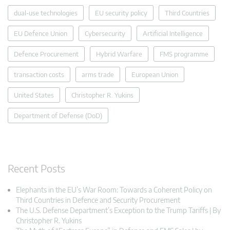
dual-use technologies
EU security policy
Third Countries
EU Defence Union
Cybersecurity
Artificial Intelligence
Defence Procurement
Hybrid Warfare
FMS programme
transaction costs
arms trade
European Union
United States
Christopher R. Yukins
Department of Defense (DoD)
Recent Posts
Elephants in the EU’s War Room: Towards a Coherent Policy on
Third Countries in Defence and Security Procurement
The U.S. Defense Department’s Exception to the Trump Tariffs | By
Christopher R. Yukins