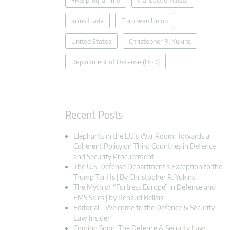
FMS programme
transaction costs
arms trade
European Union
United States
Christopher R. Yukins
Department of Defense (DoD)
Recent Posts
Elephants in the EU’s War Room: Towards a
Coherent Policy on Third Countries in Defence
and Security Procurement
The U.S. Defense Department’s Exception to the
Trump Tariffs | By Christopher R. Yukins
The Myth of “Fortress Europe” in Defence and
FMS Sales | by Renaud Bellais
Editorial - Welcome to the Defence & Security
Law Insider
Coming Soon: The Defence & Security Law