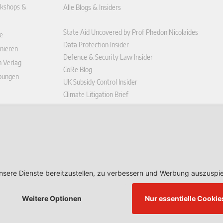
kshops &
Alle Blogs & Insiders
State Aid Uncovered by Prof Phedon Nicolaides
e
Data Protection Insider
nieren
Defence & Security Law Insider
n Verlag
CoRe Blog
ibungen
UK Subsidy Control Insider
Climate Litigation Brief
enplattform
ungen (AGB)
ärung
r widerrufen