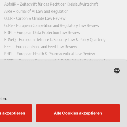
AbfallR – Zeitschrift für das Recht der Kreislaufwirtschaft
AIRe – Journal of AI Law and Regulation
CCLR – Carbon & Climate Law Review
CoRe – European Competition and Regulatory Law Review
EDPL – European Data Protection Law Review
EDSeQ – European Defence & Security Law & Policy Quarterly
EFFL – European Food and Feed Law Review
EHPL – European Health & Pharmaceutical Law Review
EPPPL – European Procurement & Public Private Partnership Law
Review
EStAL – European State Aid Law Quarterly
EurUP – Zeitschrift für Europäisches Umwelt- und Planungsrecht
ICRL – International Chemical Regulatory and Law Review
StoffR – Zeitschrift für Stoffrecht
UWP – Umweltrechtliche Beiträge aus Wissenschaft und Praxis