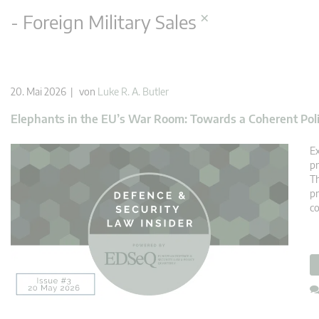
×
- Foreign Military Sales
20. Mai 2026 | von
Luke R. A. Butler
Elephants in the EU’s War Room: Towards a Coherent Poli
Ex
pr
Th
pr
co