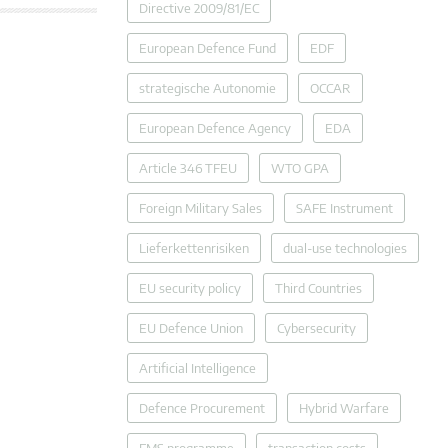
Directive 2009/81/EC
European Defence Fund
EDF
strategische Autonomie
OCCAR
European Defence Agency
EDA
Article 346 TFEU
WTO GPA
Foreign Military Sales
SAFE Instrument
Lieferkettenrisiken
dual-use technologies
EU security policy
Third Countries
EU Defence Union
Cybersecurity
Artificial Intelligence
Defence Procurement
Hybrid Warfare