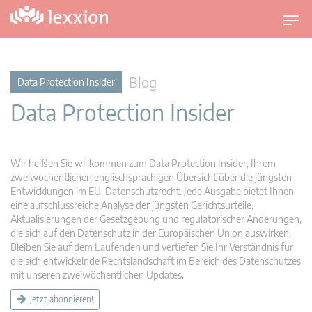
U
m
s
c
Blog
Data Protection Insider
h
Data Protection Insider
a
l
t
n
Wir heißen Sie willkommen zum Data Protection Insider, Ihrem
a
zweiwöchentlichen englischsprachigen Übersicht über die jüngsten
v
Entwicklungen im EU-Datenschutzrecht. Jede Ausgabe bietet Ihnen
eine aufschlussreiche Analyse der jüngsten Gerichtsurteile,
i
Aktualisierungen der Gesetzgebung und regulatorischer Änderungen,
g
die sich auf den Datenschutz in der Europäischen Union auswirken.
a
Bleiben Sie auf dem Laufenden und vertiefen Sie Ihr Verständnis für
t
die sich entwickelnde Rechtslandschaft im Bereich des Datenschutzes
i
mit unseren zweiwöchentlichen Updates.
o
Jetzt abonnieren!
n