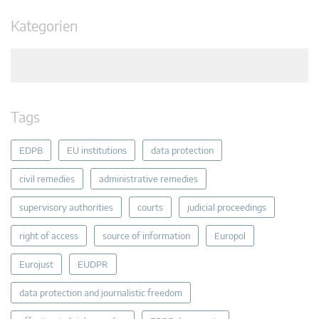
Kategorien
Tags
EDPB
EU institutions
data protection
civil remedies
administrative remedies
supervisory authorities
courts
judicial proceedings
right of access
source of information
Europol
Eurojust
EUDPR
data protection and journalistic freedom