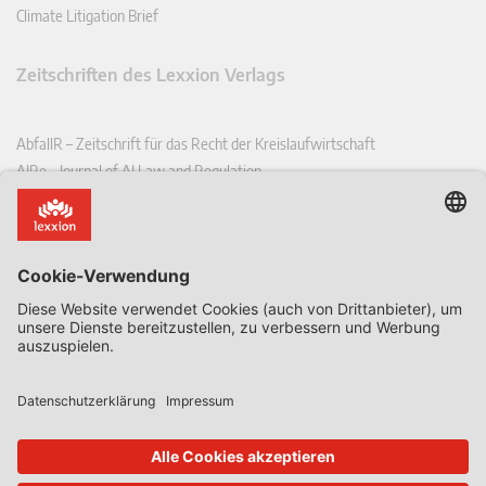
Climate Litigation Brief
Zeitschriften des Lexxion Verlags
AbfallR – Zeitschrift für das Recht der Kreislaufwirtschaft
AIRe – Journal of AI Law and Regulation
CCLR – Carbon & Climate Law Review
CoRe – European Competition and Regulatory Law Review
EDPL – European Data Protection Law Review
EDSeQ – European Defence & Security Law & Policy Quarterly
EFFL – European Food and Feed Law Review
EHPL – European Health & Pharmaceutical Law Review
EPPPL – European Procurement & Public Private Partnership Law
Review
EStAL – European State Aid Law Quarterly
EurUP – Zeitschrift für Europäisches Umwelt- und Planungsrecht
ICRL – International Chemical Regulatory and Law Review