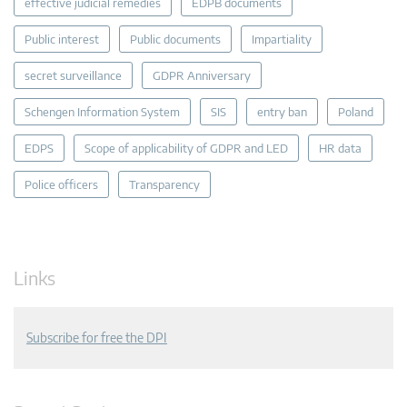
effective judicial remedies
EDPB documents
Public interest
Public documents
Impartiality
secret surveillance
GDPR Anniversary
Schengen Information System
SIS
entry ban
Poland
EDPS
Scope of applicability of GDPR and LED
HR data
Police officers
Transparency
Links
Subscribe for free the DPI