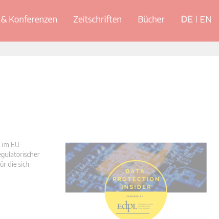
& Konferenzen
Zeitschriften
Bücher
DE
EN
n im EU-
egulatorischer
r die sich