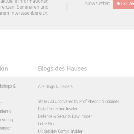
 aktuelle Informationen
Newsletter:
JETZT 
erenzen, Seminaren und
hrem Interessenbereich.
ion
Blogs des Hauses
kshops &
Alle Blogs & Insiders
State Aid Uncovered by Prof Phedon Nicolaides
e
Data Protection Insider
nieren
Defence & Security Law Insider
n Verlag
CoRe Blog
ibungen
UK Subsidy Control Insider