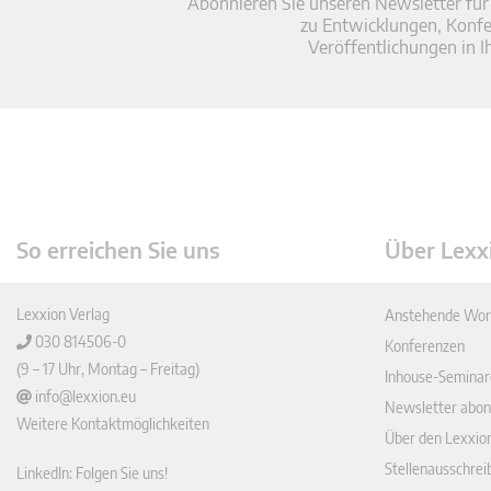
Abonnieren Sie unseren Newsletter für
zu Entwicklungen, Konf
Veröffentlichungen in I
So erreichen Sie uns
Über Lexx
Lexxion Verlag
Anstehende Wor
030 814506-0
Konferenzen
(9 – 17 Uhr, Montag – Freitag)
Inhouse-Seminar
info@lexxion.eu
Newsletter abon
Weitere Kontaktmöglichkeiten
Über den Lexxio
Stellenausschre
LinkedIn: Folgen Sie uns!