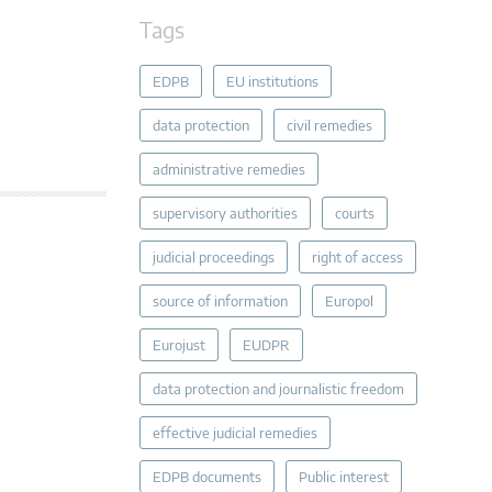
Tags
EDPB
EU institutions
data protection
civil remedies
administrative remedies
supervisory authorities
courts
judicial proceedings
right of access
source of information
Europol
Eurojust
EUDPR
data protection and journalistic freedom
effective judicial remedies
EDPB documents
Public interest