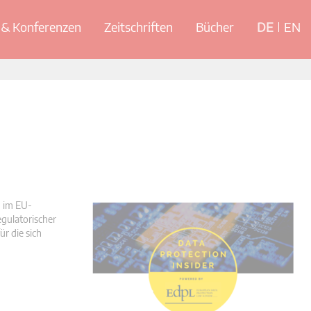
& Konferenzen
Zeitschriften
Bücher
DE
EN
n im EU-
egulatorischer
r die sich