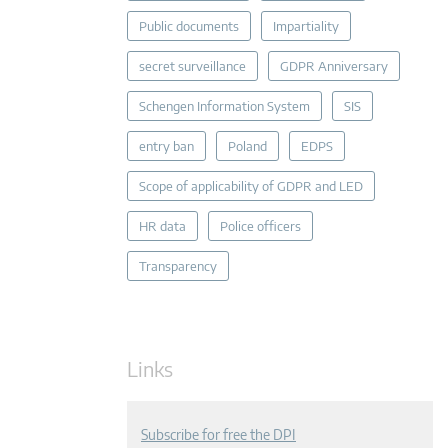
Public documents
Impartiality
secret surveillance
GDPR Anniversary
Schengen Information System
SIS
entry ban
Poland
EDPS
Scope of applicability of GDPR and LED
HR data
Police officers
Transparency
Links
Subscribe for free the DPI