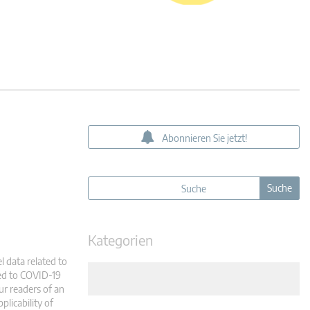
Abonnieren Sie jetzt!
Kategorien
 data related to
ed to COVID-19
r readers of an
licability of