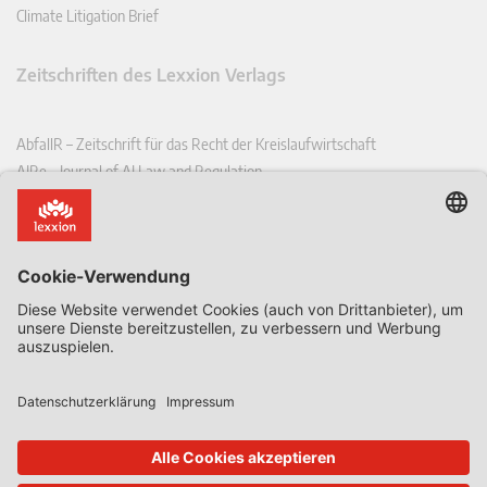
Climate Litigation Brief
Zeitschriften des Lexxion Verlags
AbfallR – Zeitschrift für das Recht der Kreislaufwirtschaft
AIRe – Journal of AI Law and Regulation
CCLR – Carbon & Climate Law Review
CoRe – European Competition and Regulatory Law Review
EDPL – European Data Protection Law Review
EDSeQ – European Defence & Security Law & Policy Quarterly
EFFL – European Food and Feed Law Review
EHPL – European Health & Pharmaceutical Law Review
EPPPL – European Procurement & Public Private Partnership Law
Review
EStAL – European State Aid Law Quarterly
EurUP – Zeitschrift für Europäisches Umwelt- und Planungsrecht
ICRL – International Chemical Regulatory and Law Review