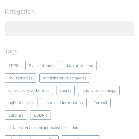
Kategorien
Tags
EDPB
EU institutions
data protection
civil remedies
administrative remedies
supervisory authorities
courts
judicial proceedings
right of access
source of information
Europol
Eurojust
EUDPR
data protection and journalistic freedom