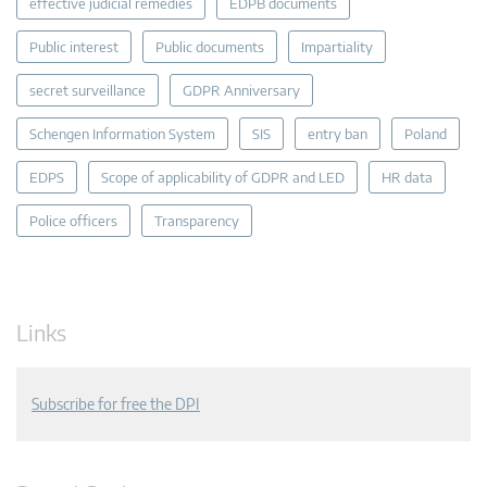
effective judicial remedies
EDPB documents
Public interest
Public documents
Impartiality
secret surveillance
GDPR Anniversary
Schengen Information System
SIS
entry ban
Poland
EDPS
Scope of applicability of GDPR and LED
HR data
Police officers
Transparency
Links
Subscribe for free the DPI