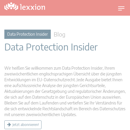
U
m
s
c
Blog
Data Protection Insider
h
Data Protection Insider
a
l
t
n
Wir heißen Sie willkommen zum Data Protection Insider, Ihrem
a
zweiwöchentlichen englischsprachigen Übersicht über die jüngsten
v
Entwicklungen im EU-Datenschutzrecht. Jede Ausgabe bietet Ihnen
eine aufschlussreiche Analyse der jüngsten Gerichtsurteile,
i
Aktualisierungen der Gesetzgebung und regulatorischer Änderungen,
g
die sich auf den Datenschutz in der Europäischen Union auswirken.
a
Bleiben Sie auf dem Laufenden und vertiefen Sie Ihr Verständnis für
t
die sich entwickelnde Rechtslandschaft im Bereich des Datenschutzes
i
mit unseren zweiwöchentlichen Updates.
o
Jetzt abonnieren!
n