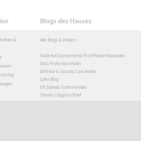
ion
Blogs des Hauses
kshops &
Alle Blogs & Insiders
State Aid Uncovered by Prof Phedon Nicolaides
e
Data Protection Insider
nieren
Defence & Security Law Insider
n Verlag
CoRe Blog
ibungen
UK Subsidy Control Insider
Climate Litigation Brief
enplattform
ungen (AGB)