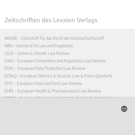
Zeitschriften des Lexxion Verlags
AbfallR – Zeitschrift für das Recht der Kreislaufwirtschaft
AIRe – Journal of AI Law and Regulation
CCLR – Carbon & Climate Law Review
CoRe – European Competition and Regulatory Law Review
EDPL – European Data Protection Law Review
EDSeQ – European Defence & Security Law & Policy Quarterly
EFFL – European Food and Feed Law Review
EHPL – European Health & Pharmaceutical Law Review
EPPPL – European Procurement & Public Private Partnership Law
Review
EStAL – European State Aid Law Quarterly
EurUP – Zeitschrift für Europäisches Umwelt- und Planungsrecht
ICRL – International Chemical Regulatory and Law Review