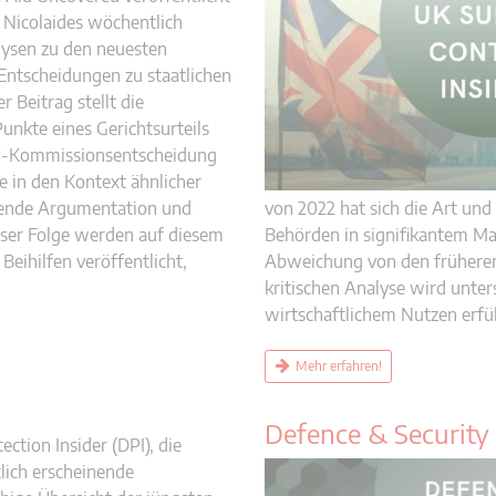
 Nicolaides wöchentlich
lysen zu den neuesten
Entscheidungen zu staatlichen
er Beitrag stellt die
unkte eines Gerichtsurteils
EU-Kommissionsentscheidung
ie in den Kontext ähnlicher
egende Argumentation und
von 2022 hat sich die Art un
oser Folge werden auf diesem
Behörden in signifikantem Ma
Beihilfen veröffentlicht,
Abweichung von den früheren 
kritischen Analyse wird unter
wirtschaftlichem Nutzen erfül
Mehr erfahren!
Defence & Security
ection Insider (DPI), die
ich erscheinende