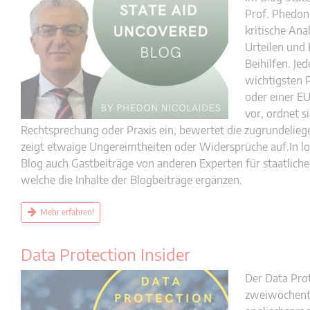
Prof. Phedon
kritische Ana
Urteilen und 
Beihilfen. Jed
wichtigsten P
oder einer 
vor, ordnet s
Rechtsprechung oder Praxis ein, bewertet die zugrundeli
zeigt etwaige Ungereimtheiten oder Widersprüche auf.In l
Blog auch Gastbeiträge von anderen Experten für staatliche 
welche die Inhalte der Blogbeiträge ergänzen.
Mehr erfahren!
Data Protection Insider
Der Data Prot
zweiwöchentl