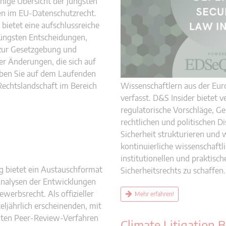
hige Übersicht der jüngsten
n im EU-Datenschutzrecht.
bietet eine aufschlussreiche
jüngsten Entscheidungen,
zur Gesetzgebung und
er Änderungen, die sich auf
iben Sie auf dem Laufenden
 Rechtslandschaft im Bereich
Wissenschaftlern aus der Eur
verfasst. D&S Insider bietet v
regulatorische Vorschläge, Ge
rechtlichen und politischen D
Sicherheit strukturieren und w
kontinuierliche wissenschaft
institutionellen und praktis
g bietet ein Austauschformat
Sicherheitsrechts zu schaffen.
 Analysen der Entwicklungen
erbsrecht. Als offizieller
Mehr erfahren!
teljährlich erscheinenden, mit
ten Peer-Review-Verfahren
Climate Litigation B