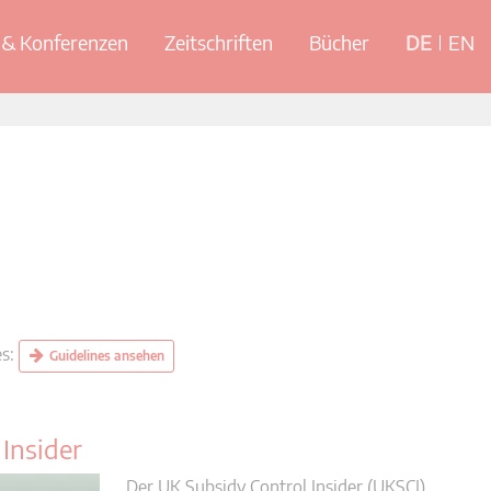
& Konferenzen
Zeitschriften
Bücher
DE
EN
es:
Guidelines ansehen
Insider
Der UK Subsidy Control Insider (UKSCI)