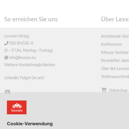
So erreichen Sie uns
Über Lexx
Lexxion Verlag
Anstehende Wor
030 814506-0
Konferenzen
(9 – 17 Uhr, Montag – Freitag)
Inhouse-Seminar
info@lexxion.eu
Newsletter abon
Weitere Kontaktmöglichkeiten
Über den Lexxio
Stellenausschre
LinkedIn: Folgen Sie uns!
Onlineshop
Lin
Zeitschrift
ked
English Version
In
Impressum
This is the German version of Lexxions website.
Allgemeine
Click below to view the English version:
Geschäftsbeding