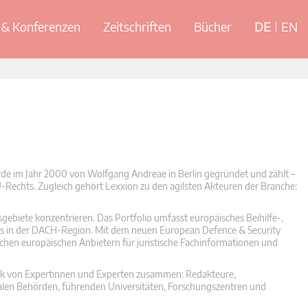
& Konferenzen
Zeitschriften
Bücher
DE
EN
rde im Jahr 2000 von Wolfgang Andreae in Berlin gegründet und zählt –
U-Rechts. Zugleich gehört Lexxion zu den agilsten Akteuren der Branche:
gebiete konzentrieren. Das Portfolio umfasst europäisches Beihilfe-,
hts in der DACH-Region. Mit dem neuen European Defence & Security
lichen europäischen Anbietern für juristische Fachinformationen und
rk von Expertinnen und Experten zusammen: Redakteure,
len Behörden, führenden Universitäten, Forschungszentren und