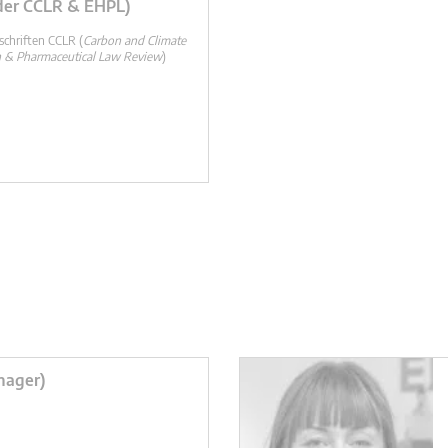
der CCLR & EHPL)
schriften CCLR (
Carbon and Climate
 & Pharmaceutical Law Review
)
nager)