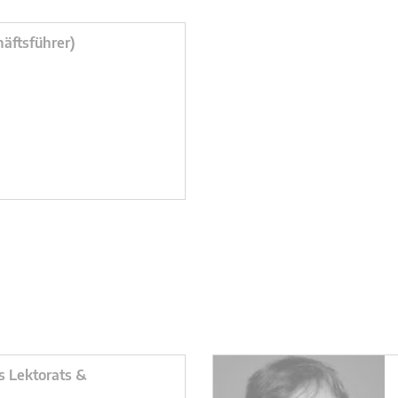
äftsführer)
s Lektorats &