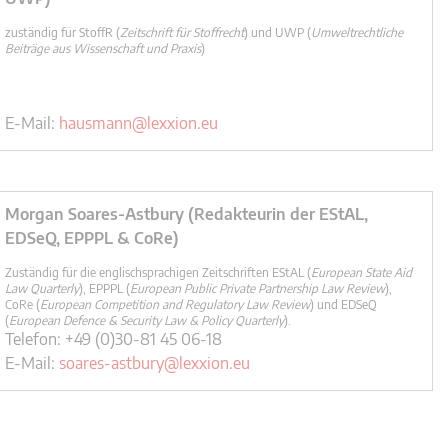
zuständig für StoffR (
Zeitschrift für Stoffrecht
) und UWP (
Umweltrechtliche
Beiträge aus Wissenschaft und Praxis
)
E-Mail:
hausmann@lexxion.eu
Morgan Soares-Astbury (Redakteurin der EStAL,
EDSeQ, EPPPL & CoRe)
Zuständig für die englischsprachigen Zeitschriften EStAL (
European State Aid
Law Quarterly
), EPPPL (
European Public Private Partnership Law Review
),
CoRe (
European Competition and Regulatory Law Review
) und EDSeQ
(
European Defence & Security Law & Policy Quarterly
).
Telefon: +49 (0)30-81 45 06-18
E-Mail:
soares-astbury@lexxion.eu