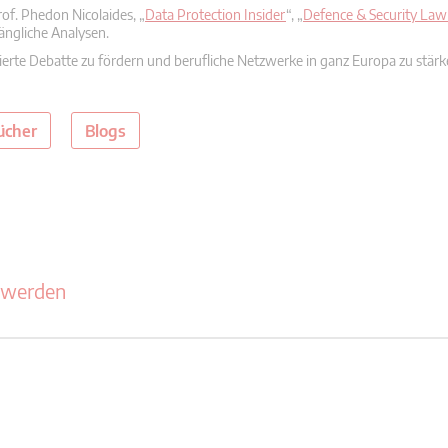
rof. Phedon Nicolaides, „
Data Protection Insider
“, „
Defence & Security Law 
ängliche Analysen.
fizierte Debatte zu fördern und berufliche Netzwerke in ganz Europa zu stär
ücher
Blogs
 werden