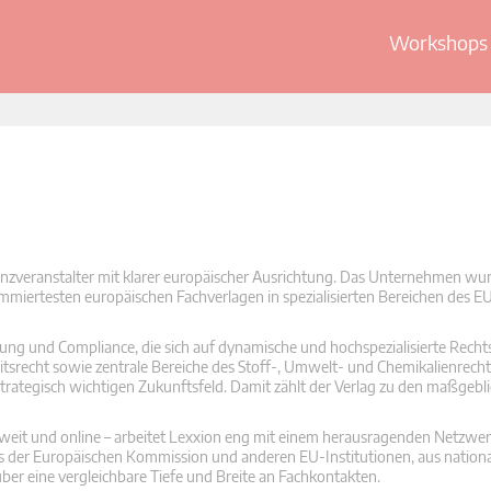
Workshops 
enzveranstalter mit klarer europäischer Ausrichtung. Das Unternehmen wu
mmiertesten europäischen Fachverlagen in spezialisierten Bereichen des E
rung und Compliance, die sich auf dynamische und hochspezialisierte Rechts
itsrecht sowie zentrale Bereiche des Stoff-, Umwelt- und Chemikalienrec
 strategisch wichtigen Zukunftsfeld. Damit zählt der Verlag zu den maßgeb
eit und online – arbeitet Lexxion eng mit einem herausragenden Netzwe
 der Europäischen Kommission und anderen EU-Institutionen, aus nationa
er eine vergleichbare Tiefe und Breite an Fachkontakten.