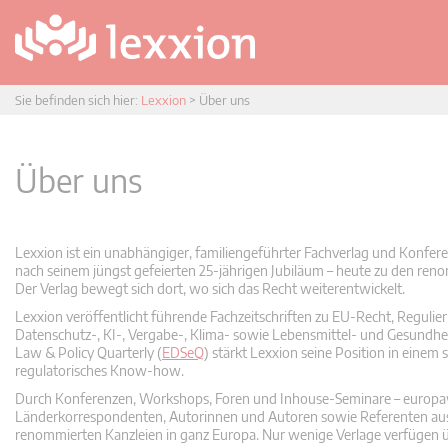
Sie befinden sich hier:
Lexxion
>
Über uns
Über uns
Lexxion ist ein unabhängiger, familiengeführter Fachverlag und Konfer
nach seinem jüngst gefeierten 25-jährigen Jubiläum – heute zu den reno
Der Verlag bewegt sich dort, wo sich das Recht weiterentwickelt.
Lexxion veröffentlicht führende Fachzeitschriften zu EU-Recht, Regulie
Datenschutz-, KI-, Vergabe-, Klima- sowie Lebensmittel- und Gesundhe
Law & Policy Quarterly (
EDSeQ
) stärkt Lexxion seine Position in einem
regulatorisches Know-how.
Durch Konferenzen, Workshops, Foren und Inhouse-Seminare – europaw
Länderkorrespondenten, Autorinnen und Autoren sowie Referenten aus
renommierten Kanzleien in ganz Europa. Nur wenige Verlage verfügen üb