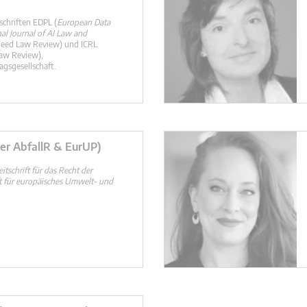
schriften EDPL (
European Data
nal Journal of AI Law and
Feed Law Review) und ICRL
Law Review),
gsgesellschaft.
er AbfallR & EurUP)
eitschrift für das Recht der
ft für europäisches Umwelt- und