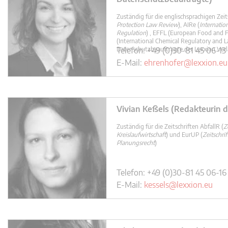
Zuständig für die englischsprachigen Zeit
Protection Law Review
), AIRe (
Internatio
Regulation
) , EFFL (European Food and 
(International Chemical Regulatory and 
Datenschutzbeauftragte der Lexxion Verla
Telefon: +49 (0)30-81 45 06-13
E-Mail:
ehrenhofer@lexxion.eu
Vivian Keßels (Redakteurin d
Zuständig für die Zeitschriften AbfallR (
Z
Kreislaufwirtschaft
) und EurUP (
Zeitschri
Planungsrecht
)
Telefon: +49 (0)30-81 45 06-16
E-Mail:
kessels@lexxion.eu