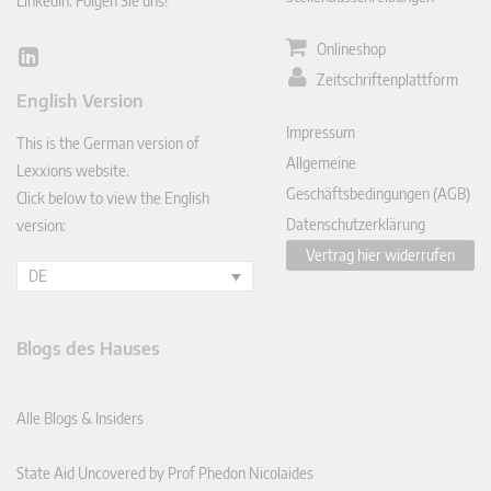
LinkedIn: Folgen Sie uns!
Onlineshop
Lin
Zeitschriftenplattform
ked
English Version
In
Impressum
This is the German version of
Allgemeine
Lexxions website.
Geschäftsbedingungen (AGB)
Click below to view the English
Datenschutzerklärung
version:
Vertrag hier widerrufen
DE
Blogs des Hauses
Alle Blogs & Insiders
State Aid Uncovered by Prof Phedon Nicolaides