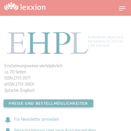
U
m
s
c
h
a
l
t
n
a
Erscheinungsweise vierteljährlich
v
ca. 70 Seiten
i
ISSN 2751-3971
g
eISSN 2751-398X
a
Sprache: Englisch
t
i
o
PREISE UND BESTELLMÖGLICHKEITEN
n
Für Newsletter anmelden
Benachrichtigung über neue Ausgabe erhalten