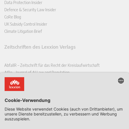
Data Protection Insider
Defence & Security Law Insider
CoRe Blog
UK Subsidy Control Insider
Climate Litigation Brief
Zeitschriften des Lexxion Verlags
AbfallR – Zeitschrift für das Recht der Kreislaufwirtschaft
AIRe – Journal of AI Law and Regulation
CCLR – Carbon & Climate Law Review
CoRe – European Competition and Regulatory Law Review
EDPL – European Data Protection Law Review
EDSeQ – European Defence & Security Law & Policy Quarterly
EFFL – European Food and Feed Law Review
EHPL – European Health & Pharmaceutical Law Review
EPPPL – European Procurement & Public Private Partnership Law