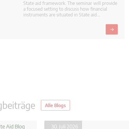
State aid framework. The seminar will provide
a focused setting to discuss how financial
instruments are situated in State aid...
→
gbeiträge
Alle Blogs
te Aid Blog
21. Juli 2026
30. Juli 2026
CoRe
29. J