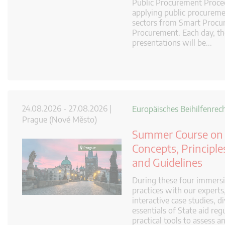
Public Procurement Procee
applying public procuremen
sectors from Smart Procu
Procurement. Each day, th
presentations will be...
24.08.2026 - 27.08.2026 |
Europäisches Beihilfenrec
Prague (Nové Město)
Summer Course on 
Concepts, Principle
and Guidelines
During these four immersi
practices with our experts
interactive case studies, d
essentials of State aid reg
practical tools to assess 