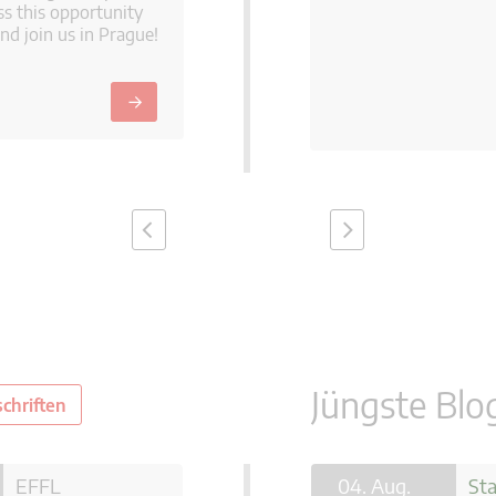
ss this opportunity
nd join us in Prague!
→
Jüngste Blo
schriften
. Juni 2026
EFFL
State Aid Blog
23. Juli 2026
04. Aug.
EHPL
Sta