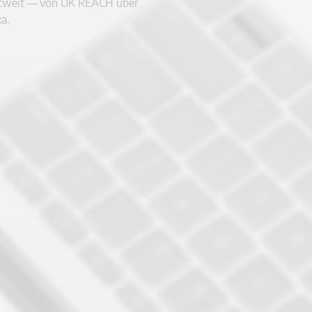
eltweit — von UK REACH über
a.