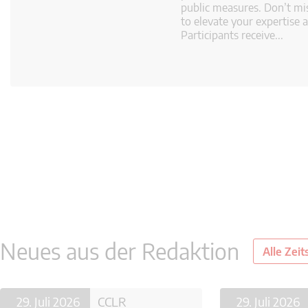
public measures. Don’t mi
to elevate your expertise a
Participants receive...
Neues aus der Redaktion
Alle Zeit
29. Juli 2026
02. Juli 2026
CCLR
29. Juli 2026
30