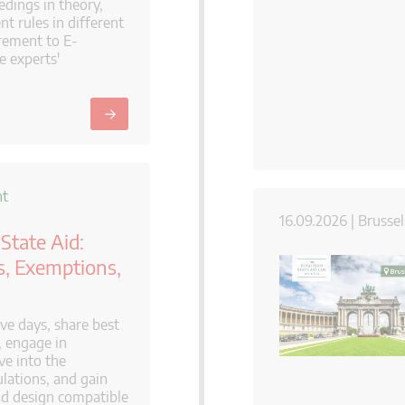
dings in theory,
t rules in different
rement to E-
e experts'
→
ht
16.09.2026 | Brussel
State Aid:
s, Exemptions,
ve days, share best
, engage in
ive into the
ulations, and gain
and design compatible