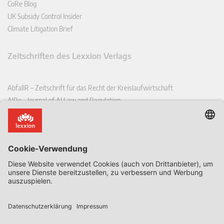
CoRe Blog
UK Subsidy Control Insider
Climate Litigation Brief
Zeitschriften des Lexxion Verlags
AbfallR – Zeitschrift für das Recht der Kreislaufwirtschaft
AIRe – Journal of AI Law and Regulation
CCLR – Carbon & Climate Law Review
CoRe – European Competition and Regulatory Law Review
EDPL – European Data Protection Law Review
EDSeQ – European Defence & Security Law & Policy Quarterly
EFFL – European Food and Feed Law Review
EHPL – European Health & Pharmaceutical Law Review
EPPPL – European Procurement & Public Private Partnership Law
Review
EStAL – European State Aid Law Quarterly