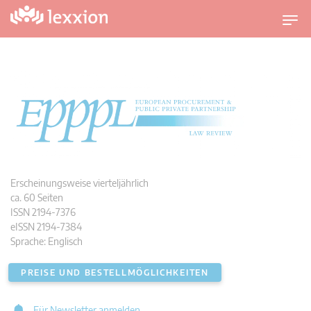
U
m
s
c
h
a
l
t
n
a
v
i
Erscheinungsweise vierteljährlich
g
ca. 60 Seiten
a
ISSN 2194-7376
t
eISSN 2194-7384
i
Sprache: Englisch
o
n
PREISE UND BESTELLMÖGLICHKEITEN
Für Newsletter anmelden