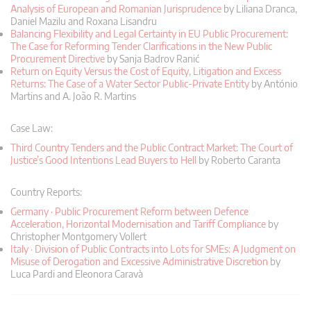
Analysis of European and Romanian Jurisprudence
by Liliana Dranca,
Daniel Mazilu and Roxana Lisandru
Balancing Flexibility and Legal Certainty in EU Public Procurement:
The Case for Reforming Tender Clarifications in the New Public
Procurement Directive
by Sanja Badrov Ranić
Return on Equity Versus the Cost of Equity, Litigation and Excess
Returns: The Case of a Water Sector Public-Private Entity
by António
Martins and A. João R. Martins
Case Law:
Third Country Tenders and the Public Contract Market: The Court of
Justice’s Good Intentions Lead Buyers to Hell
by Roberto Caranta
Country Reports:
Germany · Public Procurement Reform between Defence
Acceleration, Horizontal Modernisation and Tariff Compliance
by
Christopher Montgomery Vollert
Italy · Division of Public Contracts into Lots for SMEs: A Judgment on
Misuse of Derogation and Excessive Administrative Discretion
by
Luca Pardi and Eleonora Caravà