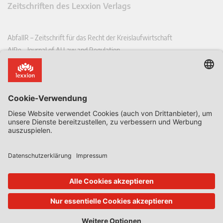
Zeitschriften des Lexxion Verlags
AbfallR – Zeitschrift für das Recht der Kreislaufwirtschaft
AIRe – Journal of AI Law and Regulation
CCLR – Carbon & Climate Law Review
CoRe – European Competition and Regulatory Law Review
EDPL – European Data Protection Law Review
EDSeQ – European Defence & Security Law & Policy Quarterly
EFFL – European Food and Feed Law Review
EHPL – European Health & Pharmaceutical Law Review
EPPPL – European Procurement & Public Private Partnership Law
Review
EStAL – European State Aid Law Quarterly
EurUP – Zeitschrift für Europäisches Umwelt- und Planungsrecht
ICRL – International Chemical Regulatory and Law Review
StoffR – Zeitschrift für Stoffrecht
UWP – Umweltrechtliche Beiträge aus Wissenschaft und Praxis