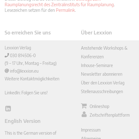
Raumplanungsrecht des Zentralinstituts für Raumplanung
.
Lesezeichen setzen für den
Permalink
.
So erreichen Sie uns
Über Lexxion
Lexxion Verlag
Anstehende Workshops &
030 814506-0
Konferenzen
(9 – 17 Uhr, Montag – Freitag)
Inhouse-Seminare
info@lexxion.eu
Newsletter abonnieren
Weitere Kontaktmöglichkeiten
Über den Lexxion Verlag
Stellenausschreibungen
LinkedIn: Folgen Sie uns!
Onlineshop
Lin
Zeitschriftenplattform
ked
English Version
In
Impressum
This is the German version of
Allgemeine