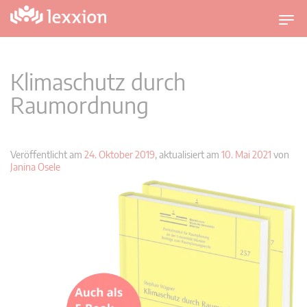
U
m
s
c
Klimaschutz durch
h
Raumordnung
a
l
t
n
Veröffentlicht am
24. Oktober 2019
, aktualisiert am
10. Mai 2021
von
Janina Osele
a
v
i
g
a
t
i
o
n