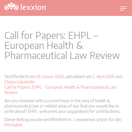
U
m
s
c
Call for Papers: EHPL –
h
European Health &
a
Pharmaceutical Law Review
l
t
n
a
Veröffentlicht am
26. Januar 2026
, aktualisiert am
2. April 2026
von
v
Chiara Gabellotto
Call for Papers: EHPL - European Health & Pharmaceutical Law
i
Review
g
Are you involved with a current topic in the area of health &
a
pharmaceutical law or related areas of law that you would like to
t
write about? EHPL welcomes your suggestions for contributions.
i
Dieser Beitrag wurde veröffentlicht in . Lesezeichen setzen für den
o
Permalink
.
n