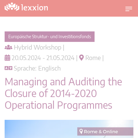
U
m
s
c
Europäische Struktur- und Investitionsfonds
h
Hybrid Workshop |
a
l
20.05.2024 - 21.05.2024 |
Rome |
t
Sprache: Englisch
n
a
Managing and Auditing the
v
Closure of 2014-2020
i
g
Operational Programmes
a
t
i
o
n