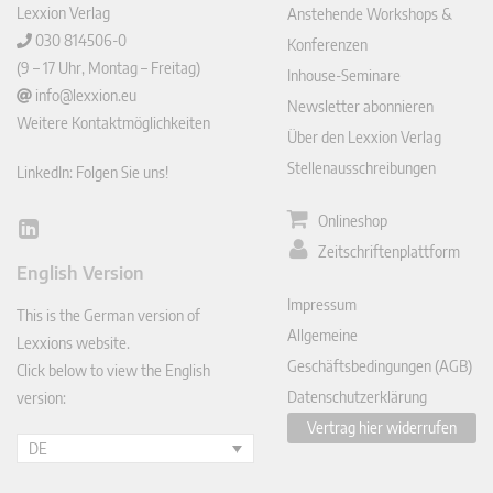
Lexxion Verlag
Anstehende Workshops &
030 814506-0
Konferenzen
(9 – 17 Uhr, Montag – Freitag)
Inhouse-Seminare
info@lexxion.eu
Newsletter abonnieren
Weitere Kontaktmöglichkeiten
Über den Lexxion Verlag
Stellenausschreibungen
LinkedIn: Folgen Sie uns!
Onlineshop
Lin
Zeitschriftenplattform
ked
English Version
In
Impressum
This is the German version of
Allgemeine
Lexxions website.
Geschäftsbedingungen (AGB)
Click below to view the English
Datenschutzerklärung
version:
Vertrag hier widerrufen
DE