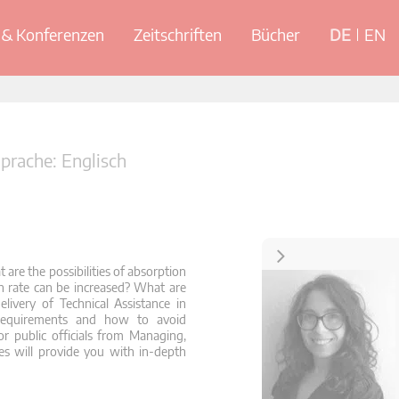
& Konferenzen
Zeitschriften
Bücher
DE
EN
prache: Englisch
Kontakt
 are the possibilities of absorption
n rate can be increased? What are
livery of Technical Assistance in
equirements and how to avoid
r public officials from Managing,
ies will provide you with in-depth