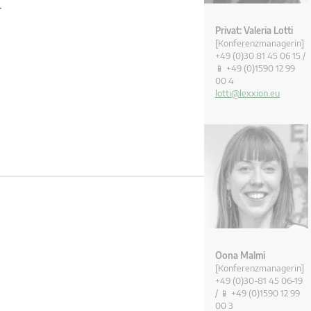
.
Privat: Valeria Lotti
[Konferenzmanagerin]
+49 (0)30 81 45 06 15 /
📱 +49 (0)1590 12 99
00 4
lotti@lexxion.eu
Oona Malmi
[Konferenzmanagerin]
+49 (0)30-81 45 06-19
/ 📱 +49 (0)1590 12 99
00 3