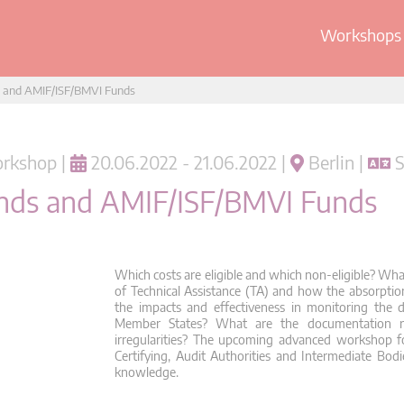
Workshops 
ds and AMIF/ISF/BMVI Funds
rkshop |
20.06.2022 - 21.06.2022 |
Berlin |
S
Funds and AMIF/ISF/BMVI Funds
Which costs are eligible and which non-eligible? What
of Technical Assistance (TA) and how the absorptio
the impacts and effectiveness in monitoring the de
Member States? What are the documentation r
irregularities? The upcoming advanced workshop fo
Certifying, Audit Authorities and Intermediate Bod
knowledge.