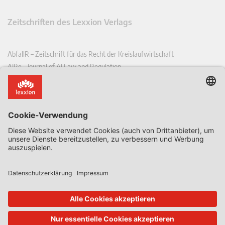
Zeitschriften des Lexxion Verlags
AbfallR – Zeitschrift für das Recht der Kreislaufwirtschaft
AIRe – Journal of AI Law and Regulation
CCLR – Carbon & Climate Law Review
CoRe – European Competition and Regulatory Law Review
EDPL – European Data Protection Law Review
EDSeQ – European Defence & Security Law & Policy Quarterly
EFFL – European Food and Feed Law Review
EHPL – European Health & Pharmaceutical Law Review
EPPPL – European Procurement & Public Private Partnership Law
Review
EStAL – European State Aid Law Quarterly
EurUP – Zeitschrift für Europäisches Umwelt- und Planungsrecht
ICRL – International Chemical Regulatory and Law Review
StoffR – Zeitschrift für Stoffrecht