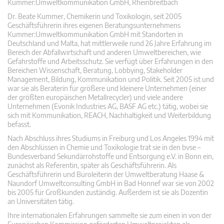
Kummer:Umweltkommunikation GmbH, Rheinbreitbach
Dr. Beate Kummer, Chemikerin und Toxikologin, seit 2005
Geschäftsführerin ihres eigenen Beratungsunternehmens
Kummer:Umweltkommunikation GmbH mit Standorten in
Deutschland und Malta, hat mittlerweile rund 26 Jahre Erfahrung im
Bereich der Abfallwirtschaft und anderen Umweltbereichen, wie
Gefahrstoffe und Arbeitsschutz. Sie verfügt über Erfahrungen in den
Bereichen Wissenschaft, Beratung, Lobbying, Stakeholder
Management, Bildung, Kommunikation und Politik. Seit 2005 ist und
war sie als Beraterin für größere und kleinere Unternehmen (einer
der größten europäischen Metallrecycler) und viele andere
Unternehmen (Evonik Industries AG, BASF AG etc.) tätig, wobei sie
sich mit Kommunikation, REACH, Nachhaltigkeit und Weiterbildung
befasst.
Nach Abschluss ihres Studiums in Freiburg und Los Angeles 1994 mit
den Abschlüssen in Chemie und Toxikologie trat sie in den bvse –
Bundesverband Sekundärrohstoffe und Entsorgung e.V. in Bonn ein,
zunächst als Referentin, später als Geschäftsführerin. Als
Geschäftsführerin und Büroleiterin der Umweltberatung Haase &
Naundorf Umweltconsulting GmbH in Bad Honnef war sie von 2002
bis 2005 für Großkunden zuständig. Außerdem ist sie als Dozentin
an Universitäten tätig.
Ihre internationalen Erfahrungen sammelte sie zum einen in von der