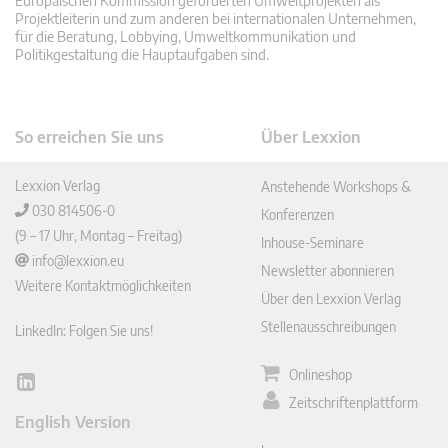
Europäischen Kommission geförderten Umweltprojekten als
Projektleiterin und zum anderen bei internationalen Unternehmen,
für die Beratung, Lobbying, Umweltkommunikation und
Politikgestaltung die Hauptaufgaben sind.
So erreichen Sie uns
Über Lexxion
Lexxion Verlag
Anstehende Workshops &
030 814506-0
Konferenzen
(9 – 17 Uhr, Montag – Freitag)
Inhouse-Seminare
info@lexxion.eu
Newsletter abonnieren
Weitere Kontaktmöglichkeiten
Über den Lexxion Verlag
Stellenausschreibungen
LinkedIn: Folgen Sie uns!
Onlineshop
Lin
Zeitschriftenplattform
ked
English Version
In