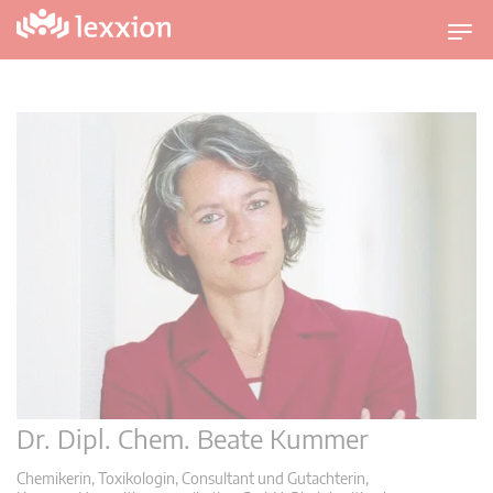
U
m
s
c
h
a
l
t
n
a
v
i
g
a
t
Dr. Dipl. Chem. Beate Kummer
i
o
Chemikerin, Toxikologin, Consultant und Gutachterin,
n