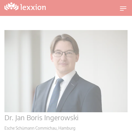
U
m
s
c
h
a
l
t
n
a
v
i
g
a
t
Dr. Jan Boris Ingerowski
i
o
Esche Schümann Commichau, Hamburg
n