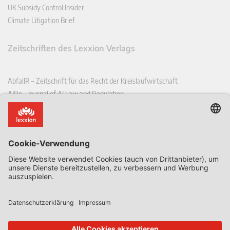
UK Subsidy Control Insider
Climate Litigation Brief
Zeitschriften des Lexxion Verlags
AbfallR – Zeitschrift für das Recht der Kreislaufwirtschaft
AIRe – Journal of AI Law and Regulation
CCLR – Carbon & Climate Law Review
CoRe – European Competition and Regulatory Law Review
EDPL – European Data Protection Law Review
EDSeQ – European Defence & Security Law & Policy Quarterly
EFFL – European Food and Feed Law Review
EHPL – European Health & Pharmaceutical Law Review
EPPPL – European Procurement & Public Private Partnership Law
Review
EStAL – European State Aid Law Quarterly
EurUP – Zeitschrift für Europäisches Umwelt- und Planungsrecht