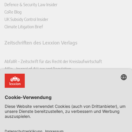
Defence & Security Law Insider
CoRe Blog
UK Subsidy Control Insider
Climate Litigation Brief
Zeitschriften des Lexxion Verlags
AbfallR – Zeitschrift für das Recht der Kreislaufwirtschaft
AIRe – Journal of AI Law and Regulation
CCLR – Carbon & Climate Law Review
CoRe – European Competition and Regulatory Law Review
EDPL – European Data Protection Law Review
EDSeQ – European Defence & Security Law & Policy Quarterly
EFFL – European Food and Feed Law Review
EHPL – European Health & Pharmaceutical Law Review
EPPPL – European Procurement & Public Private Partnership Law
Review