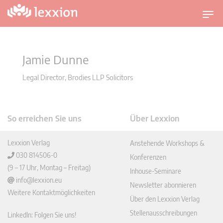
U
m
s
c
Jamie Dunne
h
a
Legal Director, Brodies LLP Solicitors
l
t
n
So erreichen Sie uns
Über Lexxion
a
v
Lexxion Verlag
Anstehende Workshops &
i
030 814506-0
Konferenzen
g
(9 – 17 Uhr, Montag – Freitag)
Inhouse-Seminare
a
info@lexxion.eu
t
Newsletter abonnieren
Weitere Kontaktmöglichkeiten
i
Über den Lexxion Verlag
o
Stellenausschreibungen
LinkedIn: Folgen Sie uns!
n