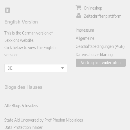
Onlineshop
Lin
Zeitschriftenplattform
ked
English Version
In
Impressum
This is the German version of
Allgemeine
Lexxions website.
Geschäftsbedingungen (AGB)
Click below to view the English
Datenschutzerklärung
version:
Vertrag hier widerrufen
DE
Blogs des Hauses
Alle Blogs & Insiders
State Aid Uncovered by Prof Phedon Nicolaides
Data Protection Insider