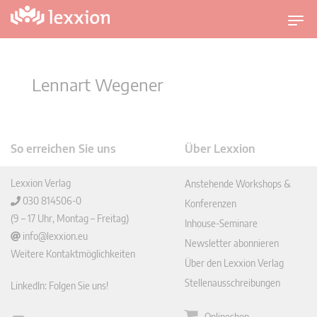
U
m
s
c
Lennart Wegener
h
a
l
t
So erreichen Sie uns
Über Lexxion
n
a
Lexxion Verlag
Anstehende Workshops &
v
030 814506-0
Konferenzen
i
(9 – 17 Uhr, Montag – Freitag)
Inhouse-Seminare
g
info@lexxion.eu
Newsletter abonnieren
a
Weitere Kontaktmöglichkeiten
t
Über den Lexxion Verlag
i
Stellenausschreibungen
LinkedIn: Folgen Sie uns!
o
n
Onlineshop