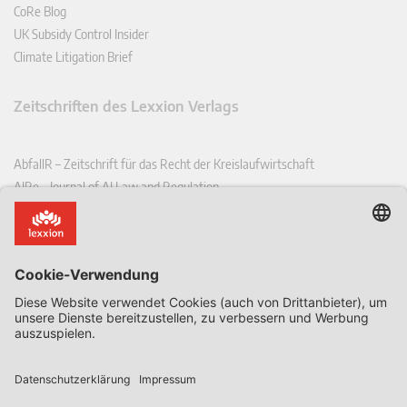
CoRe Blog
UK Subsidy Control Insider
Climate Litigation Brief
Zeitschriften des Lexxion Verlags
AbfallR – Zeitschrift für das Recht der Kreislaufwirtschaft
AIRe – Journal of AI Law and Regulation
CCLR – Carbon & Climate Law Review
CoRe – European Competition and Regulatory Law Review
EDPL – European Data Protection Law Review
EDSeQ – European Defence & Security Law & Policy Quarterly
EFFL – European Food and Feed Law Review
EHPL – European Health & Pharmaceutical Law Review
EPPPL – European Procurement & Public Private Partnership Law
Review
EStAL – European State Aid Law Quarterly