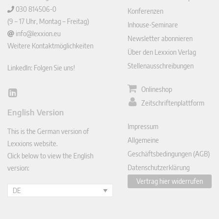
030 814506-0
Konferenzen
(9 – 17 Uhr, Montag – Freitag)
Inhouse-Seminare
info@lexxion.eu
Newsletter abonnieren
Weitere Kontaktmöglichkeiten
Über den Lexxion Verlag
Stellenausschreibungen
LinkedIn: Folgen Sie uns!
Onlineshop
Lin
Zeitschriftenplattform
ked
English Version
In
Impressum
This is the German version of
Allgemeine
Lexxions website.
Geschäftsbedingungen (AGB)
Click below to view the English
Datenschutzerklärung
version:
Vertrag hier widerrufen
DE