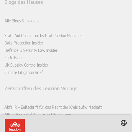
Blogs des Hauses
Alle Blogs & Insiders
State Aid Uncovered by Prof Phedon Nicolaides
Data Protection Insider
Defence & Security Law Insider
CoRe Blog
UK Subsidy Control Insider
Climate Litigation Brief
Zeitschriften des Lexxion Verlags
AbfallR – Zeitschrift für das Recht der Kreislaufwirtschaft
AIRe – Journal of AI Law and Regulation
CCLR – Carbon & Climate Law Review
CoRe – European Competition and Regulatory Law Review