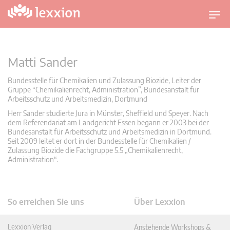
U
m
s
c
Matti Sander
h
a
Bundesstelle für Chemikalien und Zulassung Biozide, Leiter der
Gruppe “Chemikalienrecht, Administration”, Bundesanstalt für
l
Arbeitsschutz und Arbeitsmedizin, Dortmund
t
Herr Sander studierte Jura in Münster, Sheffield und Speyer. Nach
n
dem Referendariat am Landgericht Essen begann er 2003 bei der
a
Bundesanstalt für Arbeitsschutz und Arbeitsmedizin in Dortmund.
v
Seit 2009 leitet er dort in der Bundesstelle für Chemikalien /
Zulassung Biozide die Fachgruppe 5.5 „Chemikalienrecht,
i
Administration“.
g
a
t
So erreichen Sie uns
Über Lexxion
i
o
n
Lexxion Verlag
Anstehende Workshops &