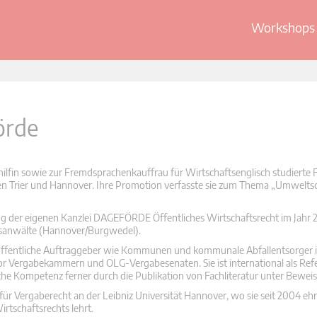
Workshops 
örde
lfin sowie zur Fremdsprachenkauffrau für Wirtschaftsenglisch studierte F
en Trier und Hannover. Ihre Promotion verfasste sie zum Thema „Umwelts
dung der eigenen Kanzlei DAGEFÖRDE Öffentliches Wirtschaftsrecht im Jahr 
chtsanwälte (Hannover/Burgwedel).
en öffentliche Auftraggeber wie Kommunen und kommunale Abfallentsorger 
 Vergabekammern und OLG-Vergabesenaten. Sie ist international als Refe
iche Kompetenz ferner durch die Publikation von Fachliteratur unter Beweis
für Vergaberecht an der Leibniz Universität Hannover, wo sie seit 2004 eh
rtschaftsrechts lehrt.