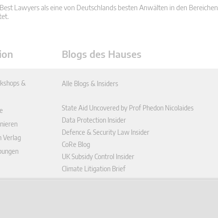
Best Lawyers als eine von Deutschlands besten Anwälten in den Bereichen
tet.
ion
Blogs des Hauses
kshops &
Alle Blogs & Insiders
State Aid Uncovered by Prof Phedon Nicolaides
e
Data Protection Insider
nieren
Defence & Security Law Insider
n Verlag
CoRe Blog
ibungen
UK Subsidy Control Insider
Climate Litigation Brief
enplattform