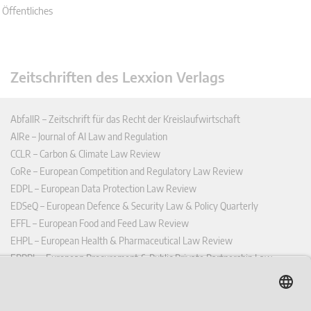
 Öffentliches
Zeitschriften des Lexxion Verlags
AbfallR – Zeitschrift für das Recht der Kreislaufwirtschaft
AIRe – Journal of AI Law and Regulation
CCLR – Carbon & Climate Law Review
CoRe – European Competition and Regulatory Law Review
EDPL – European Data Protection Law Review
EDSeQ – European Defence & Security Law & Policy Quarterly
EFFL – European Food and Feed Law Review
EHPL – European Health & Pharmaceutical Law Review
EPPPL – European Procurement & Public Private Partnership Law
Review
EStAL – European State Aid Law Quarterly
EurUP – Zeitschrift für Europäisches Umwelt- und Planungsrecht