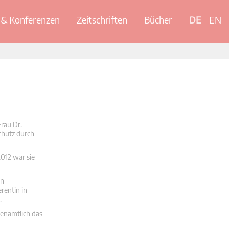
& Konferenzen
Zeitschriften
Bücher
DE
EN
rau Dr.
chutz durch
2012 war sie
in
rentin in
.
renamtlich das