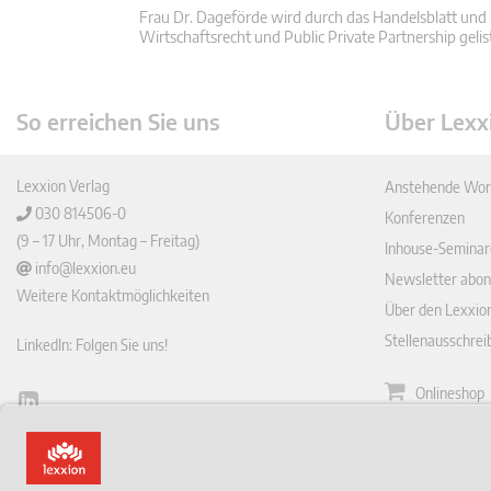
Frau Dr. Dageförde wird durch das Handelsblatt und 
Wirtschaftsrecht und Public Private Partnership gelis
So erreichen Sie uns
Über Lexx
Lexxion Verlag
Anstehende Wor
030 814506-0
Konferenzen
(9 – 17 Uhr, Montag – Freitag)
Inhouse-Seminar
info@lexxion.eu
Newsletter abon
Weitere Kontaktmöglichkeiten
Über den Lexxio
Stellenausschre
LinkedIn: Folgen Sie uns!
Onlineshop
Lin
Zeitschrift
ked
English Version
In
Impressum
This is the German version of Lexxions website.