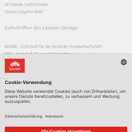
UK Subsidy Control Insider
Climate Litigation Brief
Zeitschriften des Lexxion Verlags
AbfallR – Zeitschrift für das Recht der Kreislaufwirtschaft
AIRe – Journal of AI Law and Regulation
CCLR – Carbon & Climate Law Review
CoRe – European Competition and Regulatory Law Review
EDPL – European Data Protection Law Review
EDSeQ – European Defence & Security Law & Policy Quarterly
EFFL – European Food and Feed Law Review
EHPL – European Health & Pharmaceutical Law Review
EPPPL – European Procurement & Public Private Partnership Law
Review
EStAL – European State Aid Law Quarterly
EurUP – Zeitschrift für Europäisches Umwelt- und Planungsrecht