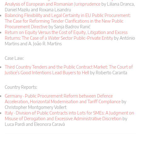
Analysis of European and Romanian Jurisprudence
by Liliana Dranca,
Daniel Mazilu and Roxana Lisandru
Balancing Flexibility and Legal Certainty in EU Public Procurement:
The Case for Reforming Tender Clarifications in the New Public
Procurement Directive
by Sanja Badrov Ranić
Return on Equity Versus the Cost of Equity, Litigation and Excess
Returns: The Case of a Water Sector Public-Private Entity
by António
Martins and A. João R. Martins
Case Law:
Third Country Tenders and the Public Contract Market: The Court of
Justice’s Good Intentions Lead Buyers to Hell
by Roberto Caranta
Country Reports:
Germany · Public Procurement Reform between Defence
Acceleration, Horizontal Modernisation and Tariff Compliance
by
Christopher Montgomery Vollert
Italy · Division of Public Contracts into Lots for SMEs: A Judgment on
Misuse of Derogation and Excessive Administrative Discretion
by
Luca Pardi and Eleonora Caravà