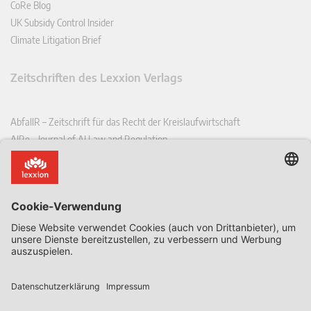
CoRe Blog
UK Subsidy Control Insider
Climate Litigation Brief
Zeitschriften des Lexxion Verlags
AbfallR – Zeitschrift für das Recht der Kreislaufwirtschaft
AIRe – Journal of AI Law and Regulation
CCLR – Carbon & Climate Law Review
CoRe – European Competition and Regulatory Law Review
EDPL – European Data Protection Law Review
EDSeQ – European Defence & Security Law & Policy Quarterly
EFFL – European Food and Feed Law Review
EHPL – European Health & Pharmaceutical Law Review
EPPPL – European Procurement & Public Private Partnership Law
Review
EStAL – European State Aid Law Quarterly