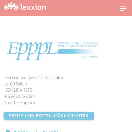
U
m
s
c
h
a
l
t
n
a
v
i
Erscheinungsweise vierteljährlich
g
ca. 60 Seiten
a
ISSN 2194-7376
t
eISSN 2194-7384
i
Sprache: Englisch
o
n
PREISE UND BESTELLMÖGLICHKEITEN
Für Newsletter anmelden