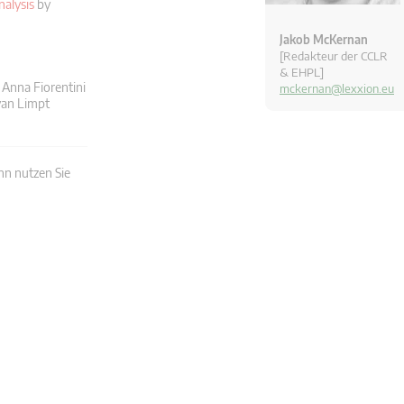
alysis
by
Jakob McKernan
[Redakteur der CCLR
& EHPL]
Anna Fiorentini
mckernan@lexxion.eu
van Limpt
nn nutzen Sie