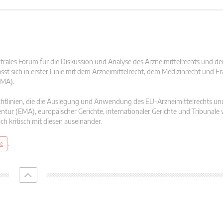
ntrales Forum für die Diskussion und Analyse des Arzneimittelrechts und de
asst sich in erster Linie mit dem Arzneimittelrecht, dem Medizinrecht und F
EMA).
Richtlinien, die die Auslegung und Anwendung des EU-Arzneimittelrechts un
entur (EMA), europäischer Gerichte, internationaler Gerichte und Tribunal
ch kritisch mit diesen auseinander.
.
te