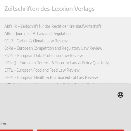
Zeitschriften des Lexxion Verlags
AbfallR – Zeitschrift für das Recht der Kreislaufwirtschaft
AIRe – Journal of AI Law and Regulation
CCLR – Carbon & Climate Law Review
CoRe – European Competition and Regulatory Law Review
EDPL – European Data Protection Law Review
EDSeQ – European Defence & Security Law & Policy Quarterly
EFFL – European Food and Feed Law Review
EHPL – European Health & Pharmaceutical Law Review
EPPPL – European Procurement & Public Private Partnership Law
Review
EStAL – European State Aid Law Quarterly
EurUP – Zeitschrift für Europäisches Umwelt- und Planungsrecht
ICRL – International Chemical Regulatory and Law Review
StoffR – Zeitschrift für Stoffrecht
UWP – Umweltrechtliche Beiträge aus Wissenschaft und Praxis