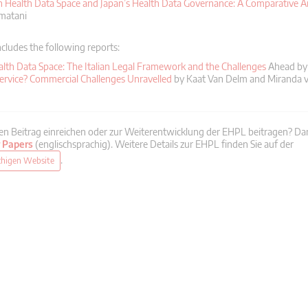
 Health Data Space and Japan’s Health Data Governance: A Comparative An
omatani
includes the following reports:
lth Data Space: The Italian Legal Framework and the Challenges
Ahead by 
rvice? Commercial Challenges Unravelled
by Kaat Van Delm and Miranda 
en Beitrag einreichen oder zur Weiterentwicklung der EHPL beitragen? Da
r Papers
(englischsprachig). Weitere Details zur EHPL finden Sie auf der
.
chigen Website