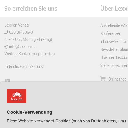
So erreichen Sie uns
Über Lexx
Lexxion Verlag
Anstehende Wor
030 814506-0
Konferenzen
(9 – 17 Uhr, Montag – Freitag)
Inhouse-Seminar
info@lexxion.eu
Newsletter abon
Weitere Kontaktmöglichkeiten
Über den Lexxio
Stellenausschre
LinkedIn: Folgen Sie uns!
Onlineshop
Lin
Zeitschrift
ked
English Version
In
Impressum
This is the German version of Lexxions website.
Allgemeine
Click below to view the English version:
Geschäftsbeding
DE
Datenschutzerkl