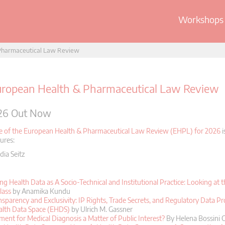
Workshops 
Pharmaceutical Law Review
ropean Health & Pharmaceutical Law Review
26 Out Now
ue of the European Health & Pharmaceutical Law Review (EHPL) for 2026
i
tures:
dia Seitz
ng Health Data as A Socio-Technical and Institutional Practice: Looking at
lass
by Anamika Kundu
parency and Exclusivity: IP Rights, Trade Secrets, and Regulatory Data Pro
lth Data Space (EHDS)
by Ulrich M. Gassner
ment for Medical Diagnosis a Matter of Public Interest?
By Helena Bossini Ca