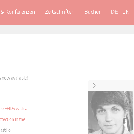
& Konferenzen
Zeitschriften
Bücher
DE
EN
s now available!
Kontakt
 the EHDS with a
tection in the
stillo