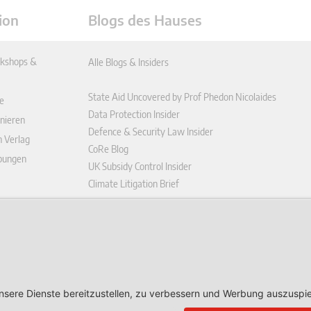
ion
Blogs des Hauses
kshops &
Alle Blogs & Insiders
State Aid Uncovered by Prof Phedon Nicolaides
e
Data Protection Insider
nieren
Defence & Security Law Insider
n Verlag
CoRe Blog
ibungen
UK Subsidy Control Insider
Climate Litigation Brief
enplattform
ungen (AGB)
ärung