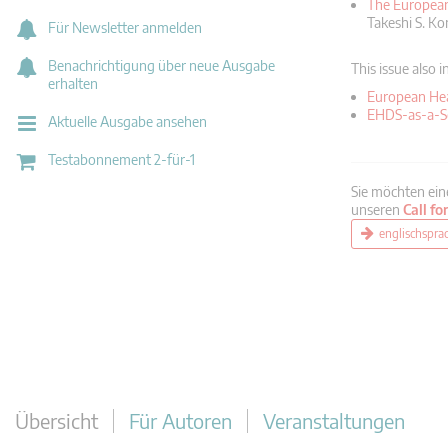
The European
Takeshi S. K
Für Newsletter anmelden
Benachrichtigung über neue Ausgabe
This issue also 
erhalten
European Hea
EHDS-as-a-Se
Aktuelle Ausgabe ansehen
Testabonnement 2-für-1
Sie möchten ein
unseren
Call fo
englischspra
Übersicht
Für Autoren
Veranstaltungen