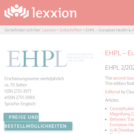
Sie befinden sich hier:
Lexxion
>
Zeitschriften
>
EHPL – European Health & 
EHPL – Eu
EHPL 2/20
The
second iss
Erscheinungsweise vierteljährlich
This edition fea
ca. 70 Seiten
ISSN 2751-3971
Editorial
by Clau
eISSN 2751-398X
Articles:
Sprache: Englisch
Conceptualisi
Magnifying G
PREISE UND
Between Trans
European Hea
BESTELLMÖGLICHKEITEN
Is AI Develop