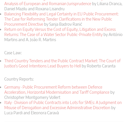
Analysis of European and Romanian Jurisprudence
by Liliana Dranca,
Daniel Mazilu and Roxana Lisandru
Balancing Flexibility and Legal Certainty in EU Public Procurement:
The Case for Reforming Tender Clarifications in the New Public
Procurement Directive
by Sanja Badrov Ranić
Return on Equity Versus the Cost of Equity, Litigation and Excess
Returns: The Case of a Water Sector Public-Private Entity
by António
Martins and A. João R. Martins
Case Law:
Third Country Tenders and the Public Contract Market: The Court of
Justice’s Good Intentions Lead Buyers to Hell
by Roberto Caranta
Country Reports:
Germany · Public Procurement Reform between Defence
Acceleration, Horizontal Modernisation and Tariff Compliance
by
Christopher Montgomery Vollert
Italy · Division of Public Contracts into Lots for SMEs: A Judgment on
Misuse of Derogation and Excessive Administrative Discretion
by
Luca Pardi and Eleonora Caravà