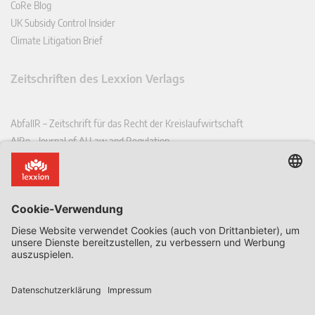
CoRe Blog
UK Subsidy Control Insider
Climate Litigation Brief
Zeitschriften des Lexxion Verlags
AbfallR – Zeitschrift für das Recht der Kreislaufwirtschaft
AIRe – Journal of AI Law and Regulation
CCLR – Carbon & Climate Law Review
CoRe – European Competition and Regulatory Law Review
EDPL – European Data Protection Law Review
EDSeQ – European Defence & Security Law & Policy Quarterly
EFFL – European Food and Feed Law Review
EHPL – European Health & Pharmaceutical Law Review
EPPPL – European Procurement & Public Private Partnership Law
Review
EStAL – European State Aid Law Quarterly