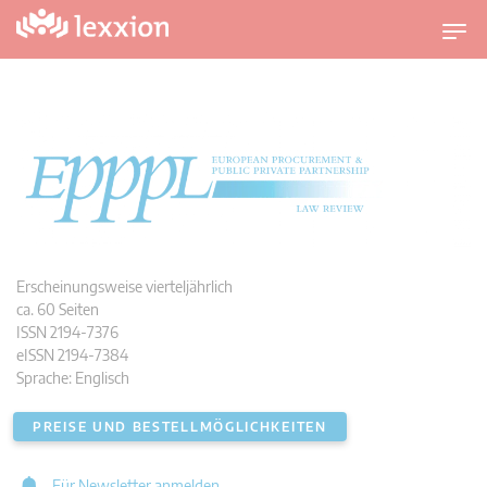
U
m
s
c
h
a
l
t
n
a
v
i
Erscheinungsweise vierteljährlich
g
ca. 60 Seiten
a
ISSN 2194-7376
t
eISSN 2194-7384
i
Sprache: Englisch
o
n
PREISE UND BESTELLMÖGLICHKEITEN
Für Newsletter anmelden