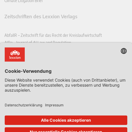
Climate Litigation Brief
Zeitschriften des Lexxion Verlags
AbfallR – Zeitschrift für das Recht der Kreislaufwirtschaft
AIRe – Journal of AI Law and Regulation
CCLR – Carbon & Climate Law Review
CoRe – European Competition and Regulatory Law Review
EDPL – European Data Protection Law Review
EDSeQ – European Defence & Security Law & Policy Quarterly
EFFL – European Food and Feed Law Review
EHPL – European Health & Pharmaceutical Law Review
EPPPL – European Procurement & Public Private Partnership Law
Review
EStAL – European State Aid Law Quarterly
EurUP – Zeitschrift für Europäisches Umwelt- und Planungsrecht
ICRL – International Chemical Regulatory and Law Review
StoffR – Zeitschrift für Stoffrecht