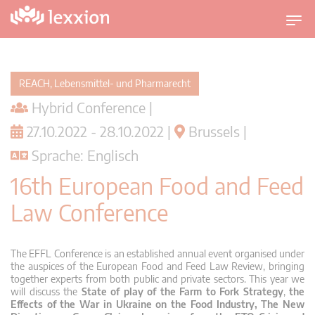
U
m
s
c
REACH, Lebensmittel- und Pharmarecht
h
Hybrid Conference |
a
l
27.10.2022 - 28.10.2022 |
Brussels |
t
Sprache: Englisch
n
a
16th European Food and Feed
v
Law Conference
i
g
a
The EFFL Conference is an established annual event organised under
t
the auspices of the European Food and Feed Law Review, bringing
i
together experts from both public and private sectors. This year we
will discuss the
State of play of the Farm to Fork Strategy
,
the
o
Effects of the War in Ukraine on the Food Industry, The New
n