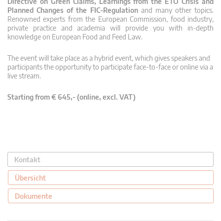
Directive on Green Claims, Learnings from the ETO Crisis and
Planned Changes of the FIC-Regulation
and many other topics.
Renowned experts from the European Commission, food industry,
private practice and academia will provide you with in-depth
knowledge on European Food and Feed Law.
The event will take place as a hybrid event, which gives speakers and
participants the opportunity to participate face-to-face or online via a
live stream.
Starting from € 645,- (online, excl. VAT)
Kontakt
Übersicht
Dokumente