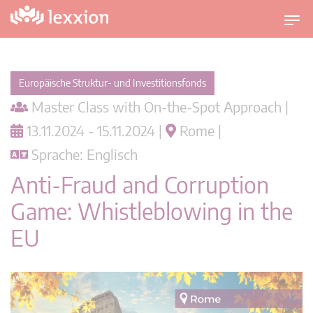
U
m
s
c
Europäische Struktur- und Investitionsfonds
h
Master Class with On-the-Spot Approach |
a
l
13.11.2024 - 15.11.2024 |
Rome |
t
Sprache: Englisch
n
a
Anti-Fraud and Corruption
v
Game: Whistleblowing in the
i
g
EU
a
t
i
o
n