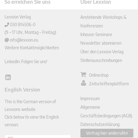
So erreichen Sie uns
Über Lexxion
Lexxion Verlag
Anstehende Workshops &
030 814506-0
Konferenzen
(9 – 17 Uhr, Montag – Freitag)
Inhouse-Seminare
info@lexxion.eu
Newsletter abonnieren
Weitere Kontaktmöglichkeiten
Über den Lexxion Verlag
Stellenausschreibungen
LinkedIn: Folgen Sie uns!
Onlineshop
Lin
Zeitschriftenplattform
ked
English Version
In
Impressum
This is the German version of
Allgemeine
Lexxions website.
Geschäftsbedingungen (AGB)
Click below to view the English
Datenschutzerklärung
version:
Vertrag hier widerrufen