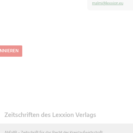
malmi@lexxion.eu
ONNIEREN
Zeitschriften des Lexxion Verlags
AbfallR – Zeitschrift für das Recht der Kreislaufwirtschaft