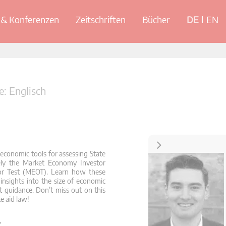
& Konferenzen
Zeitschriften
Bücher
DE
EN
: Englisch
Kontakt
 economic tools for assessing State
mely the Market Economy Investor
or Test (MEOT). Learn how these
insights into the size of economic
 guidance. Don’t miss out on this
e aid law!
.