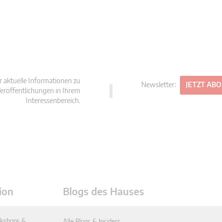
r aktuelle Informationen zu
Newsletter:
JETZT AB
eröffentlichungen in Ihrem
Interessenbereich.
ion
Blogs des Hauses
kshops &
Alle Blogs & Insiders