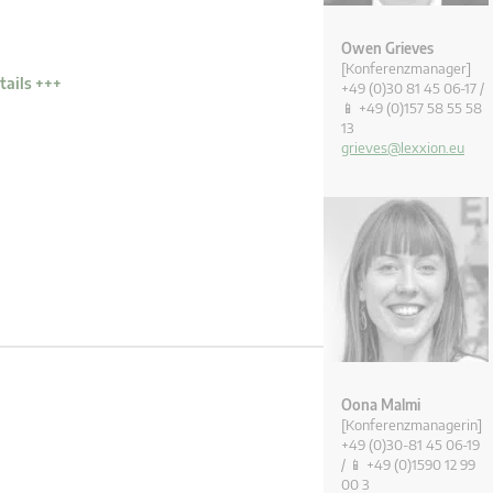
Owen Grieves
[Konferenzmanager]
tails +++
+49 (0)30 81 45 06-17 /
📱 +49 (0)157 58 55 58
13
grieves@lexxion.eu
Oona Malmi
[Konferenzmanagerin]
+49 (0)30-81 45 06-19
/ 📱 +49 (0)1590 12 99
00 3