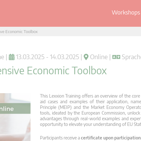
Workshops 
ive Economic Toolbox
e |
13.03.2025 - 14.03.2025 |
Online |
Sprache
ensive Economic Toolbox
This Lexxion Training offers an overview of the core
aid cases and examples of their application, na
Principle (MEIP) and the Market Economy Operat
tools, ideated by the European Commission, unlock 
advantages through real-world examples and expert
opportunity to elevate your understanding of EU Stat
Participants receive a
certificate upon participation