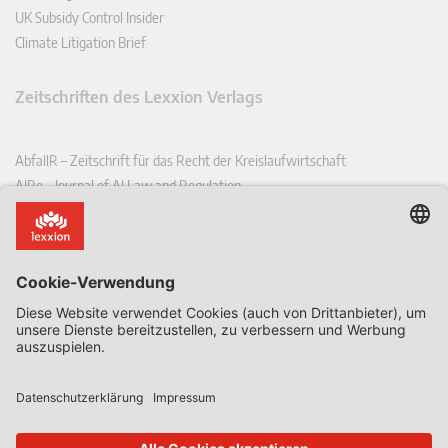
UK Subsidy Control Insider
Climate Litigation Brief
Zeitschriften des Lexxion Verlags
AbfallR – Zeitschrift für das Recht der Kreislaufwirtschaft
AIRe – Journal of AI Law and Regulation
CCLR – Carbon & Climate Law Review
CoRe – European Competition and Regulatory Law Review
EDPL – European Data Protection Law Review
EDSeQ – European Defence & Security Law & Policy Quarterly
EFFL – European Food and Feed Law Review
EHPL – European Health & Pharmaceutical Law Review
EPPPL – European Procurement & Public Private Partnership Law
Review
EStAL – European State Aid Law Quarterly
EurUP – Zeitschrift für Europäisches Umwelt- und Planungsrecht