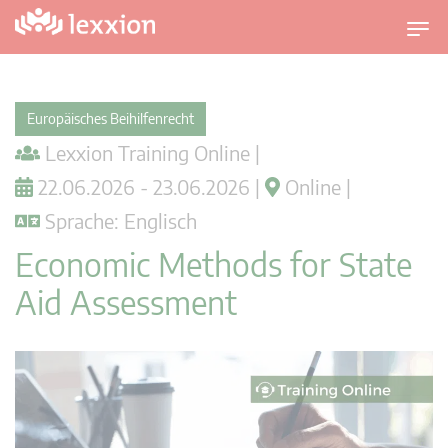
U
m
s
c
Europäisches Beihilfenrecht
h
Lexxion Training Online |
a
l
22.06.2026 - 23.06.2026 |
Online |
t
Sprache: Englisch
n
a
Economic Methods for State
v
Aid Assessment
i
g
a
t
i
o
n