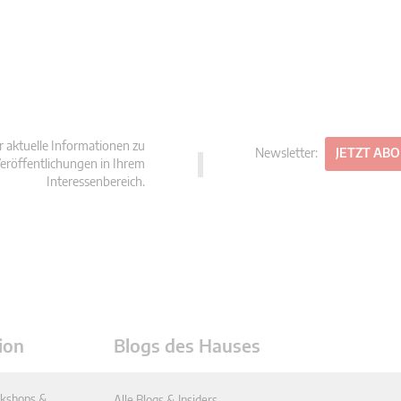
r aktuelle Informationen zu
Newsletter:
JETZT AB
eröffentlichungen in Ihrem
Interessenbereich.
ion
Blogs des Hauses
kshops &
Alle Blogs & Insiders