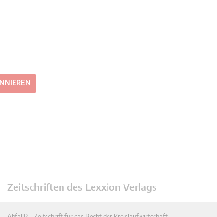
ONNIEREN
Zeitschriften des Lexxion Verlags
AbfallR – Zeitschrift für das Recht der Kreislaufwirtschaft