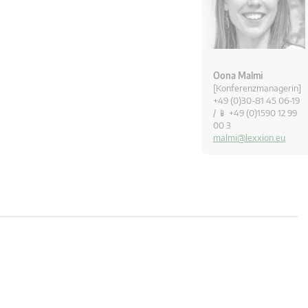
Oona Malmi
[Konferenzmanagerin]
+49 (0)30-81 45 06-19
/ 📱 +49 (0)1590 12 99
00 3
malmi@lexxion.eu