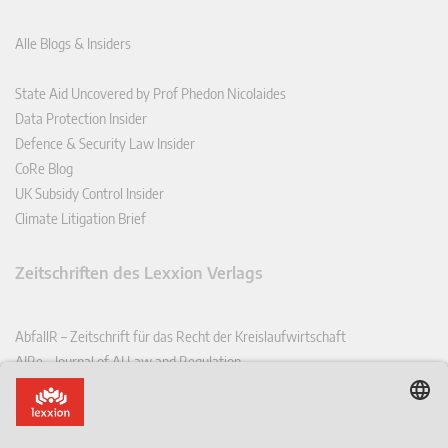
Alle Blogs & Insiders
State Aid Uncovered by Prof Phedon Nicolaides
Data Protection Insider
Defence & Security Law Insider
CoRe Blog
UK Subsidy Control Insider
Climate Litigation Brief
Zeitschriften des Lexxion Verlags
AbfallR – Zeitschrift für das Recht der Kreislaufwirtschaft
AIRe – Journal of AI Law and Regulation
CCLR – Carbon & Climate Law Review
CoRe – European Competition and Regulatory Law Review
EDPL – European Data Protection Law Review