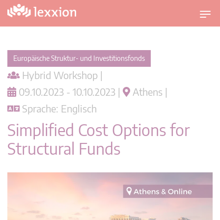
U
m
s
c
Europäische Struktur- und Investitionsfonds
h
Hybrid Workshop |
a
l
09.10.2023 - 10.10.2023 |
Athens |
t
Sprache: Englisch
n
a
Simplified Cost Options for
v
Structural Funds
i
g
a
t
i
o
n