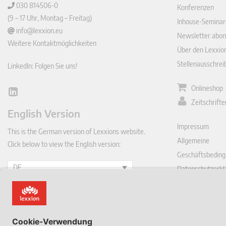
030 814506-0
Konferenzen
(9 – 17 Uhr, Montag – Freitag)
Inhouse-Seminar
info@lexxion.eu
Newsletter abon
Weitere Kontaktmöglichkeiten
Über den Lexxio
Stellenausschre
LinkedIn: Folgen Sie uns!
Onlineshop
Lin
Zeitschrift
ked
English Version
In
Impressum
This is the German version of Lexxions website.
Allgemeine
Click below to view the English version:
Geschäftsbeding
DE
Datenschutzerkl
Vertrag hie