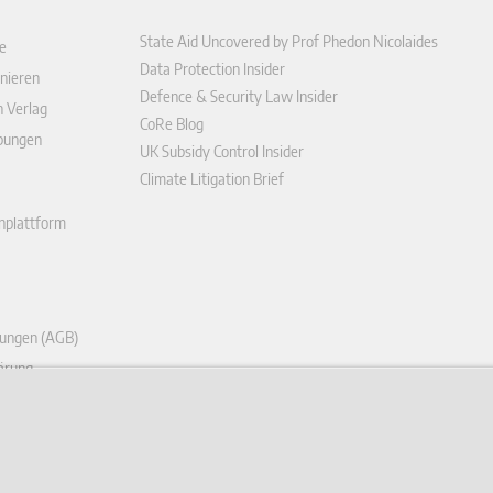
State Aid Uncovered by Prof Phedon Nicolaides
e
Data Protection Insider
nieren
Defence & Security Law Insider
n Verlag
CoRe Blog
ibungen
UK Subsidy Control Insider
Climate Litigation Brief
enplattform
ungen (AGB)
ärung
r widerrufen