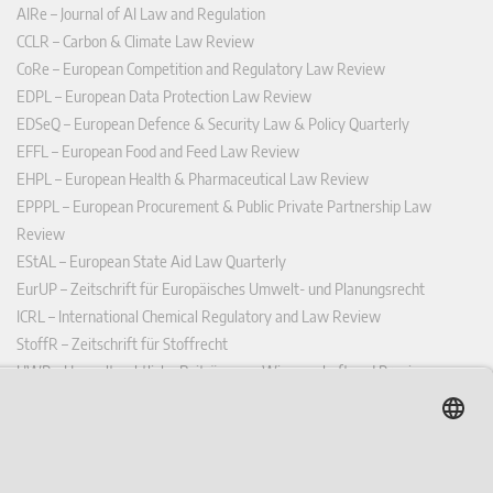
AIRe – Journal of AI Law and Regulation
CCLR – Carbon & Climate Law Review
CoRe – European Competition and Regulatory Law Review
EDPL – European Data Protection Law Review
EDSeQ – European Defence & Security Law & Policy Quarterly
EFFL – European Food and Feed Law Review
EHPL – European Health & Pharmaceutical Law Review
EPPPL – European Procurement & Public Private Partnership Law
Review
EStAL – European State Aid Law Quarterly
EurUP – Zeitschrift für Europäisches Umwelt- und Planungsrecht
ICRL – International Chemical Regulatory and Law Review
StoffR – Zeitschrift für Stoffrecht
UWP – Umweltrechtliche Beiträge aus Wissenschaft und Praxis