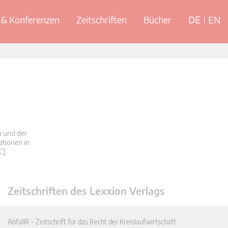
& Konferenzen
Zeitschriften
Bücher
DE
EN
n und der
ationen in
C]
Zeitschriften des Lexxion Verlags
AbfallR – Zeitschrift für das Recht der Kreislaufwirtschaft