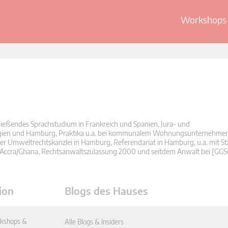
Workshops 
ließendes Sprachstudium in Frankreich und Spanien, Jura- und
Belgien und Hamburg, Praktika u.a. bei kommunalem Wohnungsunternehme
iner Umweltrechtskanzlei in Hamburg, Referendariat in Hamburg, u.a. mit St
n Accra/Ghana, Rechtsanwaltszulassung 2000 und seitdem Anwalt bei [GGS
ion
Blogs des Hauses
kshops &
Alle Blogs & Insiders