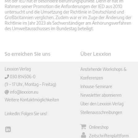
Mit der IED hat er besondere Berührungspunkte. Denn er hat im
Rahmen seiner Promotion die Anforderungen der IED aus 2010
untersucht und die Umsetzung der Richtlinie in Deutschland und
Großbritannien verglichen. Zudem war er im Zuge der Änderung der
Richtlinie im Jahr 2023 als Sachverständiger am Anhörungsverfahren
des Umweltausschusses im Bundestag beteiligt.
So erreichen Sie uns
Über Lexxion
Lexxion Verlag
Anstehende Workshops &
030 814506-0
Konferenzen
(9 – 17 Uhr, Montag – Freitag)
Inhouse-Seminare
info@lexxion.eu
Newsletter abonnieren
Weitere Kontaktmöglichkeiten
Über den Lexxion Verlag
Stellenausschreibungen
LinkedIn: Folgen Sie uns!
Onlineshop
Lin
Zeitschriftenplattform
ked