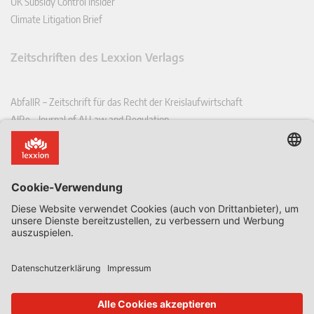
UK Subsidy Control Insider
Climate Litigation Brief
Zeitschriften des Lexxion Verlags
AbfallR – Zeitschrift für das Recht der Kreislaufwirtschaft
AIRe – Journal of AI Law and Regulation
CCLR – Carbon & Climate Law Review
CoRe – European Competition and Regulatory Law Review
EDPL – European Data Protection Law Review
EDSeQ – European Defence & Security Law & Policy Quarterly
EFFL – European Food and Feed Law Review
EHPL – European Health & Pharmaceutical Law Review
EPPPL – European Procurement & Public Private Partnership Law
Review
EStAL – European State Aid Law Quarterly
EurUP – Zeitschrift für Europäisches Umwelt- und Planungsrecht
ICRL – International Chemical Regulatory and Law Review