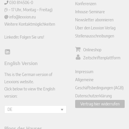
030 814506-0
Konferenzen
(9 – 17 Uhr, Montag – Freitag)
Inhouse-Seminare
info@lexxion.eu
Newsletter abonnieren
Weitere Kontaktmöglichkeiten
Über den Lexxion Verlag
Stellenausschreibungen
LinkedIn: Folgen Sie uns!
Onlineshop
Lin
Zeitschriftenplattform
ked
English Version
In
Impressum
This is the German version of
Allgemeine
Lexxions website.
Geschäftsbedingungen (AGB)
Click below to view the English
Datenschutzerklärung
version:
Vertrag hier widerrufen
DE
Blogs des Hauses