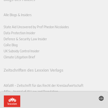
Alle Blogs & Insiders
State Aid Uncovered by Prof Phedon Nicolaides
Data Protection Insider
Defence & Security Law Insider
CoRe Blog
UK Subsidy Control Insider
Climate Litigation Brief
Zeitschriften des Lexxion Verlags
AbfallR – Zeitschrift für das Recht der Kreislaufwirtschaft
AIRe – Journal of AI Law and Regulation
CCLR – Carbon & Climate Law Review
CoRe – European Competition and Regulatory Law Review