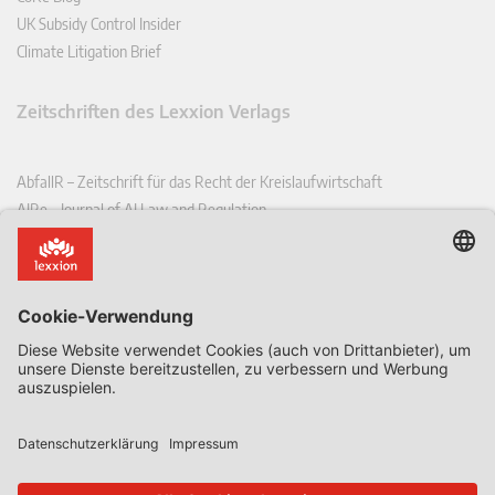
UK Subsidy Control Insider
Climate Litigation Brief
Zeitschriften des Lexxion Verlags
AbfallR – Zeitschrift für das Recht der Kreislaufwirtschaft
AIRe – Journal of AI Law and Regulation
CCLR – Carbon & Climate Law Review
CoRe – European Competition and Regulatory Law Review
EDPL – European Data Protection Law Review
EDSeQ – European Defence & Security Law & Policy Quarterly
EFFL – European Food and Feed Law Review
EHPL – European Health & Pharmaceutical Law Review
EPPPL – European Procurement & Public Private Partnership Law
Review
EStAL – European State Aid Law Quarterly
EurUP – Zeitschrift für Europäisches Umwelt- und Planungsrecht