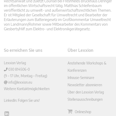
Rechtsanwalt und zuletzt Counsel bei Freshfields Bruckhaus Deringer
im öffentlichen Wirtschaftsrecht tätig. Matthias Schleifenbaum
veröffentlicht zu umwelt- und außenwirtschaftsrechtlichen Themen.
Er ist Mitglied der Gesellschaft für Umweltrecht und Bearbeiter der
Erläuterungen zum Batteriegesetz im Großkommentar Umweltrecht
von Landmann/Rohmer sowie Mitbearbeiter des Kommentars von
Giesberts/Hilf zum Elektro- und Elektronikgerätegesetz.
So erreichen Sie uns
Über Lexxion
Lexxion Verlag
Anstehende Workshops &
030 814506-0
Konferenzen
(9 – 17 Uhr, Montag – Freitag)
Inhouse-Seminare
info@lexxion.eu
Newsletter abonnieren
Weitere Kontaktmöglichkeiten
Über den Lexxion Verlag
Stellenausschreibungen
LinkedIn: Folgen Sie uns!
Onlineshop
Lin