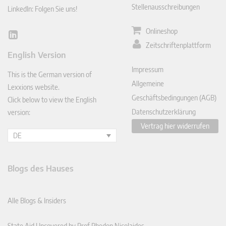
Stellenausschreibungen
LinkedIn: Folgen Sie uns!
Onlineshop
Lin
Zeitschriftenplattform
ked
English Version
In
Impressum
This is the German version of
Allgemeine
Lexxions website.
Geschäftsbedingungen (AGB)
Click below to view the English
Datenschutzerklärung
version:
Vertrag hier widerrufen
DE
Blogs des Hauses
Alle Blogs & Insiders
State Aid Uncovered by Prof Phedon Nicolaides