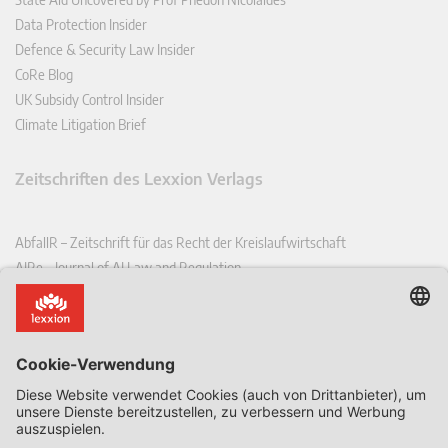
Data Protection Insider
Defence & Security Law Insider
CoRe Blog
UK Subsidy Control Insider
Climate Litigation Brief
Zeitschriften des Lexxion Verlags
AbfallR – Zeitschrift für das Recht der Kreislaufwirtschaft
AIRe – Journal of AI Law and Regulation
CCLR – Carbon & Climate Law Review
CoRe – European Competition and Regulatory Law Review
EDPL – European Data Protection Law Review
EDSeQ – European Defence & Security Law & Policy Quarterly
EFFL – European Food and Feed Law Review
EHPL – European Health & Pharmaceutical Law Review
EPPPL – European Procurement & Public Private Partnership Law