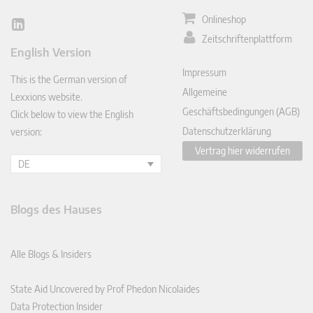
Onlineshop
Lin
Zeitschriftenplattform
ked
English Version
In
Impressum
This is the German version of
Allgemeine
Lexxions website.
Geschäftsbedingungen (AGB)
Click below to view the English
Datenschutzerklärung
version:
Vertrag hier widerrufen
DE
Blogs des Hauses
Alle Blogs & Insiders
State Aid Uncovered by Prof Phedon Nicolaides
Data Protection Insider