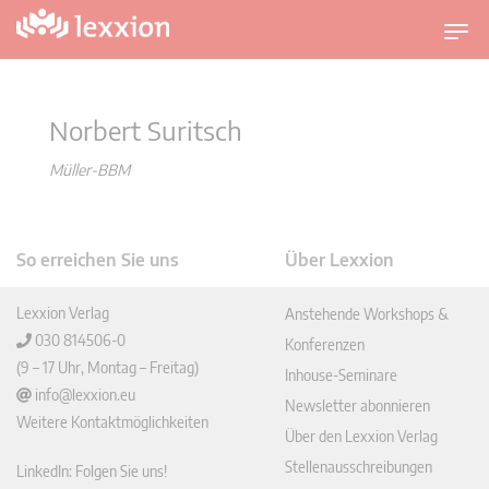
U
m
s
c
Norbert Suritsch
h
a
Müller-BBM
l
t
n
So erreichen Sie uns
Über Lexxion
a
v
Lexxion Verlag
Anstehende Workshops &
i
030 814506-0
Konferenzen
g
(9 – 17 Uhr, Montag – Freitag)
Inhouse-Seminare
a
info@lexxion.eu
t
Newsletter abonnieren
Weitere Kontaktmöglichkeiten
i
Über den Lexxion Verlag
o
Stellenausschreibungen
LinkedIn: Folgen Sie uns!
n