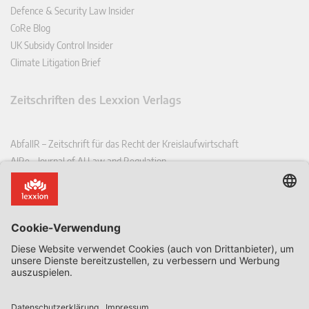
Defence & Security Law Insider
CoRe Blog
UK Subsidy Control Insider
Climate Litigation Brief
Zeitschriften des Lexxion Verlags
AbfallR – Zeitschrift für das Recht der Kreislaufwirtschaft
AIRe – Journal of AI Law and Regulation
CCLR – Carbon & Climate Law Review
CoRe – European Competition and Regulatory Law Review
EDPL – European Data Protection Law Review
EDSeQ – European Defence & Security Law & Policy Quarterly
EFFL – European Food and Feed Law Review
EHPL – European Health & Pharmaceutical Law Review
EPPPL – European Procurement & Public Private Partnership Law
Review