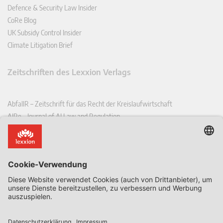
Defence & Security Law Insider
CoRe Blog
UK Subsidy Control Insider
Climate Litigation Brief
Zeitschriften des Lexxion Verlags
AbfallR – Zeitschrift für das Recht der Kreislaufwirtschaft
AIRe – Journal of AI Law and Regulation
CCLR – Carbon & Climate Law Review
CoRe – European Competition and Regulatory Law Review
EDPL – European Data Protection Law Review
EDSeQ – European Defence & Security Law & Policy Quarterly
EFFL – European Food and Feed Law Review
EHPL – European Health & Pharmaceutical Law Review
EPPPL – European Procurement & Public Private Partnership Law
Review