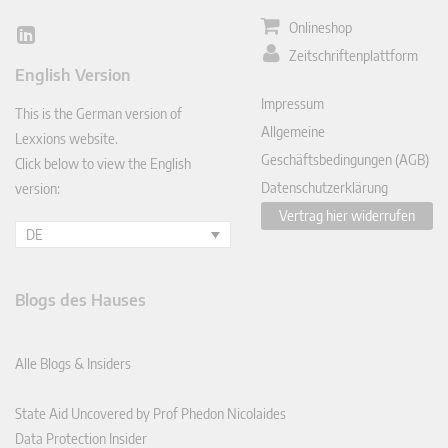
Onlineshop
Lin
Zeitschriftenplattform
ked
English Version
In
Impressum
This is the German version of
Allgemeine
Lexxions website.
Geschäftsbedingungen (AGB)
Click below to view the English
Datenschutzerklärung
version:
Vertrag hier widerrufen
DE
Blogs des Hauses
Alle Blogs & Insiders
State Aid Uncovered by Prof Phedon Nicolaides
Data Protection Insider