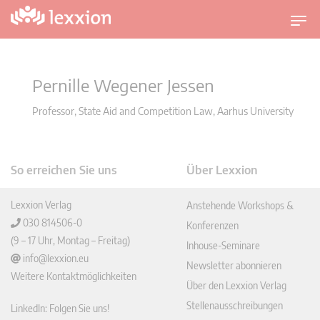
U
m
s
c
Pernille Wegener Jessen
h
a
Professor, State Aid and Competition Law, Aarhus University
l
t
n
So erreichen Sie uns
Über Lexxion
a
v
Lexxion Verlag
Anstehende Workshops &
i
030 814506-0
Konferenzen
g
(9 – 17 Uhr, Montag – Freitag)
Inhouse-Seminare
a
info@lexxion.eu
t
Newsletter abonnieren
Weitere Kontaktmöglichkeiten
i
Über den Lexxion Verlag
o
Stellenausschreibungen
LinkedIn: Folgen Sie uns!
n