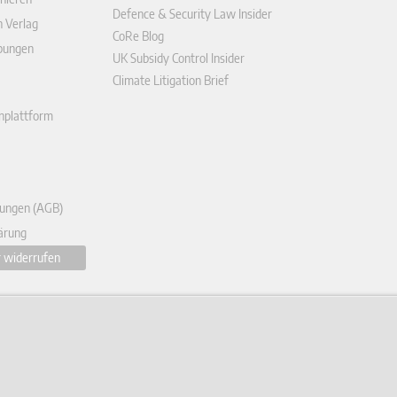
Defence & Security Law Insider
n Verlag
CoRe Blog
ibungen
UK Subsidy Control Insider
Climate Litigation Brief
enplattform
ungen (AGB)
ärung
r widerrufen