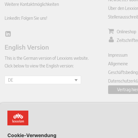
Weitere Kontaktmöglichkeiten
Über den Lexxio
Stellenausschre
LinkedIn: Folgen Sie uns!
Onlineshop
Lin
Zeitschrift
ked
English Version
In
Impressum
This is the German version of Lexxions website.
Allgemeine
Click below to view the English version:
Geschäftsbeding
DE
Datenschutzerkl
Vertrag hie