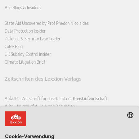
Alle Blogs & Insiders
State Aid Uncovered by Prof Phedon Nicolaides
Data Protection Insider
Defence & Security Law Insider
CoRe Blog
UK Subsidy Control Insider
Climate Litigation Brief
Zeitschriften des Lexxion Verlags
AbfallR – Zeitschrift für das Recht der Kreislaufwirtschaft
AIRe – Journal of AI Law and Regulation
CCLR – Carbon & Climate Law Review
CoRe – European Competition and Regulatory Law Review
EDPL – European Data Protection Law Review
EDSeQ – European Defence & Security Law & Policy Quarterly