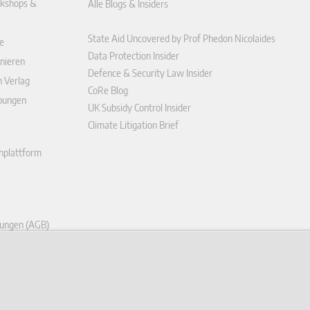
kshops &
Alle Blogs & Insiders
State Aid Uncovered by Prof Phedon Nicolaides
e
Data Protection Insider
nieren
Defence & Security Law Insider
n Verlag
CoRe Blog
ibungen
UK Subsidy Control Insider
Climate Litigation Brief
enplattform
ungen (AGB)
ärung
r widerrufen