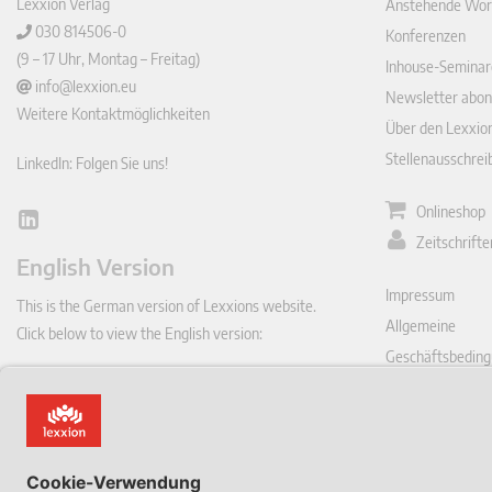
Lexxion Verlag
Anstehende Wor
030 814506-0
Konferenzen
(9 – 17 Uhr, Montag – Freitag)
Inhouse-Seminar
info@lexxion.eu
Newsletter abon
Weitere Kontaktmöglichkeiten
Über den Lexxio
Stellenausschre
LinkedIn: Folgen Sie uns!
Onlineshop
Lin
Zeitschrift
ked
English Version
In
Impressum
This is the German version of Lexxions website.
Allgemeine
Click below to view the English version:
Geschäftsbeding
DE
Datenschutzerkl
Vertrag hie