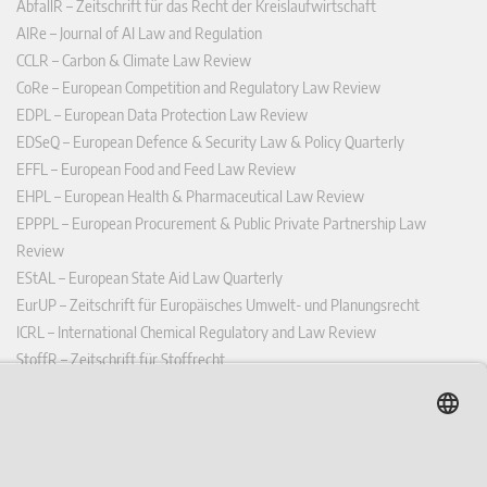
AbfallR – Zeitschrift für das Recht der Kreislaufwirtschaft
AIRe – Journal of AI Law and Regulation
CCLR – Carbon & Climate Law Review
CoRe – European Competition and Regulatory Law Review
EDPL – European Data Protection Law Review
EDSeQ – European Defence & Security Law & Policy Quarterly
EFFL – European Food and Feed Law Review
EHPL – European Health & Pharmaceutical Law Review
EPPPL – European Procurement & Public Private Partnership Law
Review
EStAL – European State Aid Law Quarterly
EurUP – Zeitschrift für Europäisches Umwelt- und Planungsrecht
ICRL – International Chemical Regulatory and Law Review
StoffR – Zeitschrift für Stoffrecht
UWP – Umweltrechtliche Beiträge aus Wissenschaft und Praxis