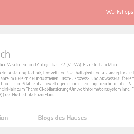
Workshops 
ich
cher Maschinen- und Anlagenbau e.V. (VDMA), Frankfurt am Main
in der Abteilung Technik, Umwelt und Nachhaltigkeit und zuständig für di
Jahre im Bereich der industriellen Frisch-, Prozess-, und Abwasseraufbereit
mens und 6 Jahre als Umweltingenieur in einem Ingenieurbüro tätig. Para
 RheinMain zum Thema Ökobilanzierung/Umweltinformationssystem inne. F
FH)) der Hochschule RheinMain.
ion
Blogs des Hauses