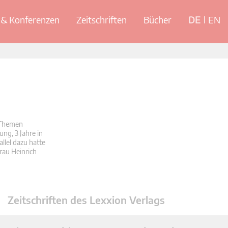
& Konferenzen
Zeitschriften
Bücher
DE
EN
e Themen
ung, 3 Jahre in
llel dazu hatte
rau Heinrich
Zeitschriften des Lexxion Verlags