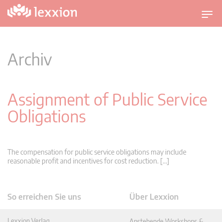
U
m
s
c
Archiv
h
a
l
Assignment of Public Service
t
Obligations
n
a
v
i
The compensation for public service obligations may include
g
reasonable profit and incentives for cost reduction. […]
a
t
i
So erreichen Sie uns
Über Lexxion
o
n
Lexxion Verlag
Anstehende Workshops &