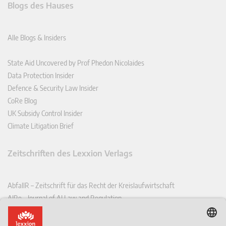
Blogs des Hauses
Alle Blogs & Insiders
State Aid Uncovered by Prof Phedon Nicolaides
Data Protection Insider
Defence & Security Law Insider
CoRe Blog
UK Subsidy Control Insider
Climate Litigation Brief
Zeitschriften des Lexxion Verlags
AbfallR – Zeitschrift für das Recht der Kreislaufwirtschaft
AIRe – Journal of AI Law and Regulation
CCLR – Carbon & Climate Law Review
CoRe – European Competition and Regulatory Law Review