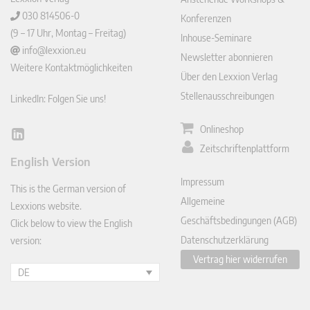
030 814506-0
Konferenzen
(9 – 17 Uhr, Montag – Freitag)
Inhouse-Seminare
info@lexxion.eu
Newsletter abonnieren
Weitere Kontaktmöglichkeiten
Über den Lexxion Verlag
Stellenausschreibungen
LinkedIn: Folgen Sie uns!
Onlineshop
Lin
Zeitschriftenplattform
ked
English Version
In
Impressum
This is the German version of
Allgemeine
Lexxions website.
Geschäftsbedingungen (AGB)
Click below to view the English
Datenschutzerklärung
version:
Vertrag hier widerrufen
DE