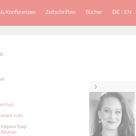
& Konferenzen
Zeitschriften
Bücher
DE
EN
w
ne!
Kontakt
nt Post-
rcement in An
 Kalpana Tyagi
 Albanian