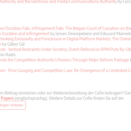
Authority and the Electronic and Postal Communications Authority
by Fjora
n Duration Fails, Infringement Falls: The Belgian Court of Cassation on the
 Duration and Infringement
by Jeroen Dewispelaere and Edouard Mannek
hinking Exclusivity and Foreclosure in Digital Platform Markets: The Onlin
e
by Gábor Gál
ds · Vertical Restraints Under Scrutiny: Dutch Referral on RPM Puts By-Ob
im Raats
ds the Competition Authority’s Powers Through Major Reform Package
b
om · Price Gouging and Competition Law: Re-Emergence of a Contested C
en Beitrag einreichen oder zur Weiterentwicklung der CoRe beitragen? Dan
r Papers
(englischsprachig). Weitere Details zur CoRe finden Sie auf der
.
chigen Website