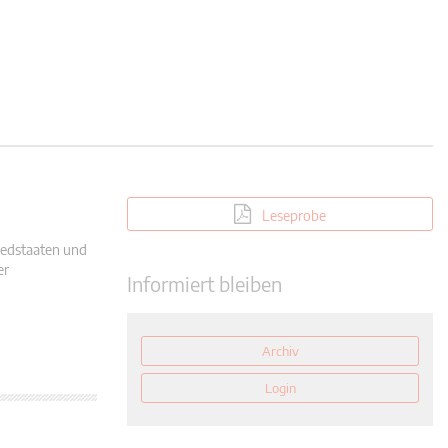
Leseprobe
liedstaaten und
er
Informiert bleiben
Archiv
Login