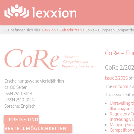
Sie befinden sich hier:
Lexxion
>
Zeitschriften
>
CoRe – European Competiti
CoRe – Eu
CoRe 2/20
Issue 2/2026
of 
Erscheinungsweise vierteljährlich
The
Editorial
is 
ca. 80 Seiten
ISSN 2510‐3148
This issue featur
eISSN 2510-3156
Unravelling 
Sprache: Englisch
Illumina/Grail
Regulatory Co
Increasingly
PREISE UND
Mapping Sove
BESTELLMÖGLICHKEITEN
Competition 