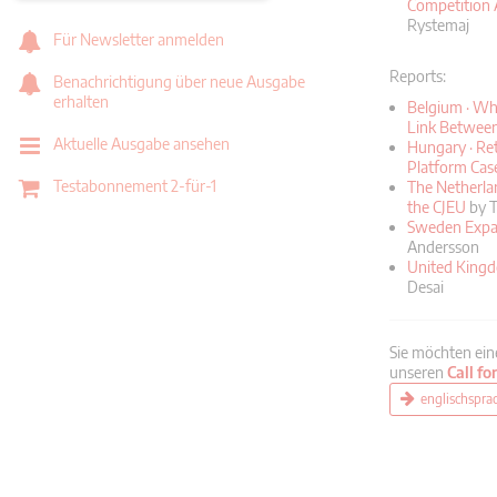
Competition 
Rystemaj
Für Newsletter anmelden
Reports:
Benachrichtigung über neue Ausgabe
erhalten
Belgium · Whe
Link Between
Aktuelle Ausgabe ansehen
Hungary · Ret
Platform Cas
Testabonnement 2-für-1
The Netherlan
the CJEU
by T
Sweden Expan
Andersson
United Kingd
Desai
Sie möchten ein
unseren
Call fo
englischspra