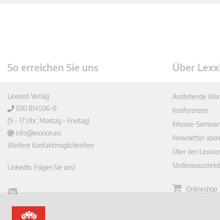
So erreichen Sie uns
Über Lexx
Lexxion Verlag
Anstehende Wor
030 814506-0
Konferenzen
(9 – 17 Uhr, Montag – Freitag)
Inhouse-Seminar
info@lexxion.eu
Newsletter abon
Weitere Kontaktmöglichkeiten
Über den Lexxio
Stellenausschre
LinkedIn: Folgen Sie uns!
Onlineshop
Lin
Zeitschrift
ked
English Version
In