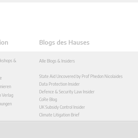
ion
Blogs des Hauses
kshops &
Alle Blogs & Insiders
State Aid Uncovered by Prof Phedon Nicolaides
e
Data Protection Insider
nieren
Defence & Security Law Insider
n Verlag
CoRe Blog
ibungen
UK Subsidy Control Insider
Climate Litigation Brief
enplattform