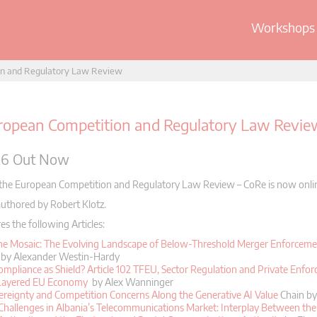
Workshops 
on and Regulatory Law Review
ropean Competition and Regulatory Law Revie
26 Out Now
the European Competition and Regulatory Law Review – CoRe is now onli
authored by Robert Klotz.
es the following Articles:
the Mosaic: The Evolving Landscape of Below-Threshold Merger Enforceme
by Alexander Westin-Hardy
mpliance as Shield? Article 102 TFEU, Sector Regulation and Private Enfo
 Layered EU Economy
by Alex Wanninger
reignty and Competition Concerns Along the Generative AI Value
Chain by
Challenges in Albania’s Telecommunications Market: Interplay Between the