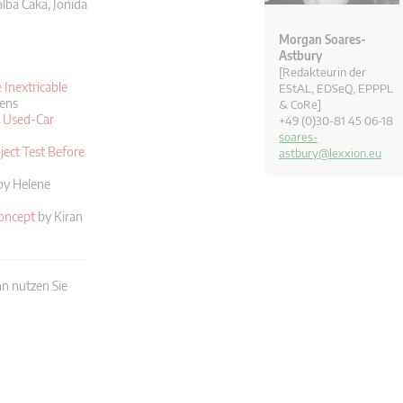
lba Caka, Jonida
Morgan Soares-
Astbury
[Redakteurin der
 Inextricable
EStAL, EDSeQ, EPPPL
ens
& CoRe]
e Used-Car
+49 (0)30-81 45 06-18
soares-
ject Test Before
astbury@lexxion.eu
y Helene
oncept
by Kiran
n nutzen Sie