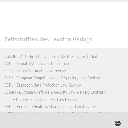
Zeitschriften des Lexxion Verlags
AbfallR – Zeitschrift für das Recht der Kreislaufwirtschaft
AIRe – Journal of AI Law and Regulation
CCLR – Carbon & Climate Law Review
CoRe – European Competition and Regulatory Law Review
EDPL – European Data Protection Law Review
EDSeQ – European Defence & Security Law & Policy Quarterly
EFFL – European Food and Feed Law Review
EHPL – European Health & Pharmaceutical Law Review
EPPPL – European Procurement & Public Private Partnership Law
Review
EStAL – European State Aid Law Quarterly