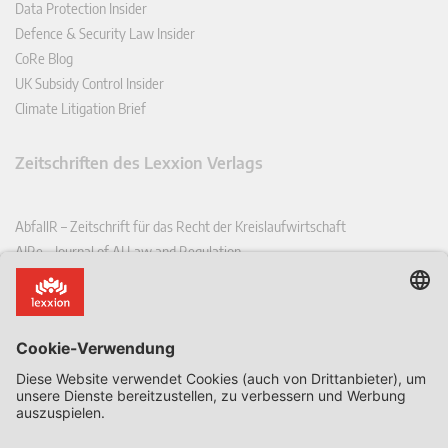
Data Protection Insider
Defence & Security Law Insider
CoRe Blog
UK Subsidy Control Insider
Climate Litigation Brief
Zeitschriften des Lexxion Verlags
AbfallR – Zeitschrift für das Recht der Kreislaufwirtschaft
AIRe – Journal of AI Law and Regulation
CCLR – Carbon & Climate Law Review
CoRe – European Competition and Regulatory Law Review
EDPL – European Data Protection Law Review
EDSeQ – European Defence & Security Law & Policy Quarterly
EFFL – European Food and Feed Law Review
EHPL – European Health & Pharmaceutical Law Review
EPPPL – European Procurement & Public Private Partnership Law