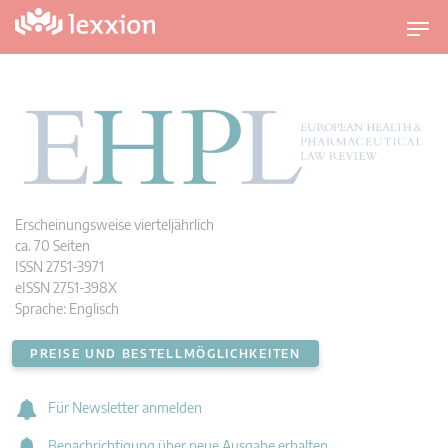
U
m
s
c
h
a
l
t
n
a
Erscheinungsweise vierteljährlich
v
ca. 70 Seiten
i
ISSN 2751-3971
g
eISSN 2751-398X
a
Sprache: Englisch
t
i
o
PREISE UND BESTELLMÖGLICHKEITEN
n
Für Newsletter anmelden
Benachrichtigung über neue Ausgabe erhalten