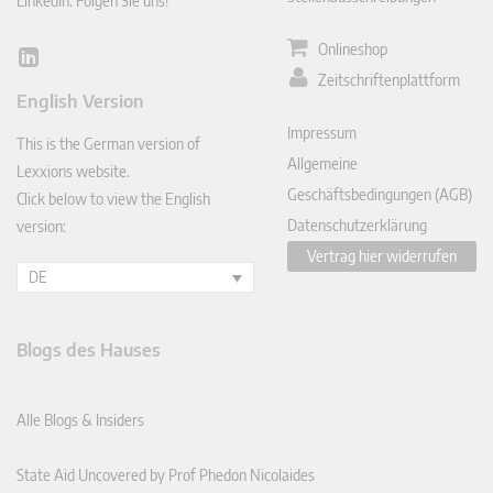
LinkedIn: Folgen Sie uns!
Onlineshop
Lin
Zeitschriftenplattform
ked
English Version
In
Impressum
This is the German version of
Allgemeine
Lexxions website.
Geschäftsbedingungen (AGB)
Click below to view the English
Datenschutzerklärung
version:
Vertrag hier widerrufen
DE
Blogs des Hauses
Alle Blogs & Insiders
State Aid Uncovered by Prof Phedon Nicolaides