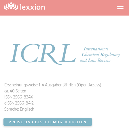
U
m
s
c
h
a
l
t
n
a
v
i
g
a
Erscheinungsweise 1-4 Ausgaben jährlich (Open Access)
t
ca. 40 Seiten
i
ISSN 2566-834X
o
eISSN 2566-8412
n
Sprache: Englisch
PREISE UND BESTELLMÖGLICHKEITEN