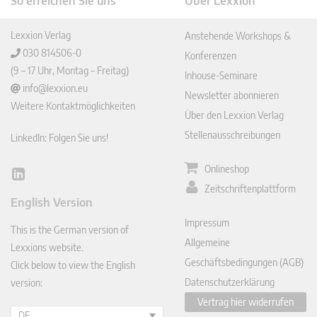
So erreichen Sie uns
Über Lexxion
Lexxion Verlag
Anstehende Workshops &
030 814506-0
Konferenzen
(9 – 17 Uhr, Montag – Freitag)
Inhouse-Seminare
info@lexxion.eu
Newsletter abonnieren
Weitere Kontaktmöglichkeiten
Über den Lexxion Verlag
Stellenausschreibungen
LinkedIn: Folgen Sie uns!
Onlineshop
Lin
Zeitschriftenplattform
ked
English Version
In
Impressum
This is the German version of
Allgemeine
Lexxions website.
Geschäftsbedingungen (AGB)
Click below to view the English
Datenschutzerklärung
version:
Vertrag hier widerrufen
DE