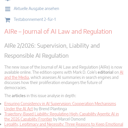
Aktuelle Ausgabe ansehen
Testabonnement 2-für-1
AIRe – Journal of AI Law and Regulation
AIRe 2/2026: Supervision, Liability and
Responsible AI Regulation
The new issue of the Journal of AI Law and Regulation (AIRe) is now
available online. The edition opens with Mark D. Cole’s
editorial
on
AI
and the Media
, which assesses AI summaries in search engines and
discusses how their proliferation endangers the future of
democracies.
The
articles
in this issue analyse in depth:
Ensuring Consistency in AI Supervision: Cooperation Mechanisms
Under the AI Act
by Brend Plantinga
Trajectory-Based Liability: Regulating High-Capability Agentic AI in
the 2026 Capability Frontier
by Marcel Osmond
Legality, Legitimacy and Necessity: Three Reasons to Keep Emotional