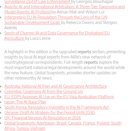
Surveillance
Out
of Law Enforcement
by Georgios Bouchagiar
Agentic AI and International Arbitration: A Three-Tier Taxonomy and
Model Agentic AI Protocol
by Adrian Mak and Wilson Lui
Interpreting EU AI Regulation Through the Lens of the UN
Sustainable Development Goals
by Rebecca Owens and Stergios
Aidinlis
Seeds of Change: AI and Data Governance for Digitalised EU
Agriculture
by Luca Leone
A highlight in this edition is the upgraded
reports
section, presenting
insights by local AI legal experts from AIRe’s new network of
country/regional correspondents. Full-length
reports
explore the
most important national legal developments around the world while
the new feature, Global Snapshots, provides shorter updates on
other noteworthy AI news:
Australia: National AI Plan and AI Governance Architecture
Colombia: Governing AI from the Ground Up
EU: EDPS Assesses AI Use on the EU Visa Application Platform
Japan: The AI Basic Plan
South Korea: Regulatory Hybridity in the AI Framework Act
Ukraine: Draft AI Strategy for the Period Until 2030
UK: Financial Services AI Regulation in 2026
Global Snapshots: Azerbaijan, Brazil, Canada, France, Poland, South
Africa, Tunisia, Vietnam