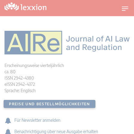
U
m
s
c
h
a
l
t
n
a
Erscheinungsweise vierteljährlich
v
ca. 80
i
ISSN 2942-4380
g
eISSN 2942-4372
a
Sprache: Englisch
t
i
PREISE UND BESTELLMÖGLICHKEITEN
o
n
Für Newsletter anmelden
Benachrichtigung über neue Ausgabe erhalten