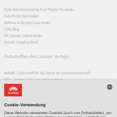
State Aid Uncovered by Prof Phedon Nicolaides
Data Protection Insider
Defence & Security Law Insider
CoRe Blog
UK Subsidy Control Insider
Climate Litigation Brief
Zeitschriften des Lexxion Verlags
AbfallR – Zeitschrift für das Recht der Kreislaufwirtschaft
AIRe – Journal of AI Law and Regulation
CCLR – Carbon & Climate Law Review
CoRe – European Competition and Regulatory Law Review
EDPL – European Data Protection Law Review
EDSeQ – European Defence & Security Law & Policy Quarterly
EFFL – European Food and Feed Law Review