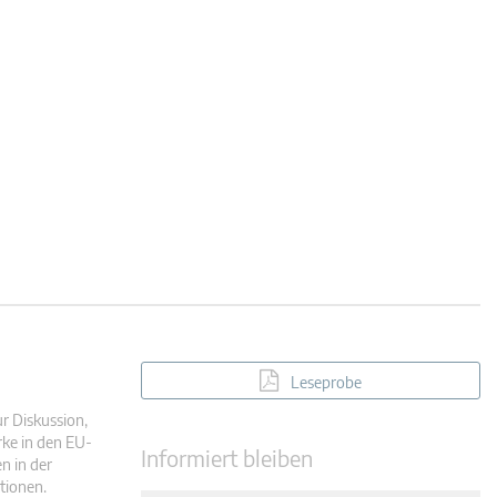
Leseprobe
ur Diskussion,
ke in den EU-
Informiert bleiben
n in der
tionen.