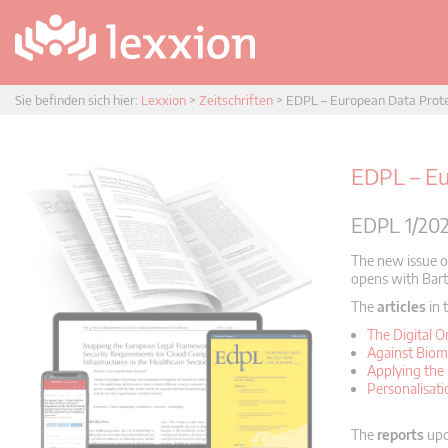
Sie befinden sich hier:
Lexxion
>
Zeitschriften
>
EDPL – European Data Prot
EDPL – Eu
EDPL 1/202
The new issue o
opens with Bart
The
articles
in 
The Digital O
Against Biomet
Applying the
Personalisati
The
reports
upd