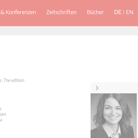
& Konferenzen
Zeitschriften
Bücher
DE
EN
. The edition
Kontakt
z
sen
a