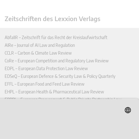
Zeitschriften des Lexxion Verlags
AbfallR – Zeitschrift für das Recht der Kreislaufwirtschaft
AIRe – Journal of AI Law and Regulation
CCLR – Carbon & Climate Law Review
CoRe – European Competition and Regulatory Law Review
EDPL – European Data Protection Law Review
EDSeQ – European Defence & Security Law & Policy Quarterly
EFFL – European Food and Feed Law Review
EHPL – European Health & Pharmaceutical Law Review
EPPPL – European Procurement & Public Private Partnership Law
Review
EStAL – European State Aid Law Quarterly
EurUP – Zeitschrift für Europäisches Umwelt- und Planungsrecht
ICRL – International Chemical Regulatory and Law Review
StoffR – Zeitschrift für Stoffrecht