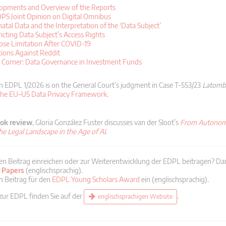
opments and Overview of the Reports
S Joint Opinion on Digital Omnibus
atal Data and the Interpretation of the ‘Data Subject’
ricting Data Subject’s Access Rights
ose Limitation After COVID-19
tions Against Reddit
’s Corner: Data Governance in Investment Funds
n EDPL 1/2026 is on the General Court’s judgment in Case T-553/23
Latomb
the EU–US Data Privacy Framework
.
ok review
, Gloria González Fuster discusses van der Sloot’s
From Autonomy
he Legal Landscape in the Age of AI
.
en Beitrag einreichen oder zur Weiterentwicklung der EDPL beitragen? Da
r Papers
(englischsprachig).
n Beitrag für den
EDPL Young Scholars Award
ein (englischsprachig).
 zur EDPL finden Sie auf der
.
englischsprachigen Website