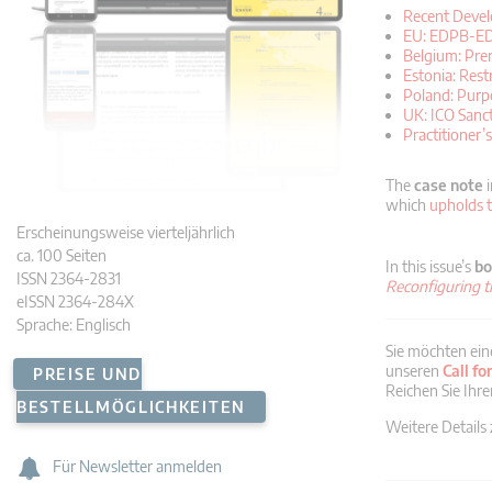
Recent Devel
EU: EDPB-EDP
Belgium: Pren
Estonia: Rest
Poland: Purp
UK: ICO Sanc
Practitioner
The
case note
i
which
upholds 
Erscheinungsweise vierteljährlich
ca. 100 Seiten
In this issue’s
bo
ISSN 2364-2831
Reconfiguring t
eISSN 2364-284X
Sprache: Englisch
Sie möchten ein
unseren
Call fo
PREISE UND
Reichen Sie Ihre
BESTELLMÖGLICHKEITEN
Weitere Details
Für Newsletter anmelden