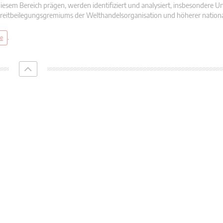
sem Bereich prägen, werden identifiziert und analysiert, insbesondere Urt
Streitbeilegungsgremiums der Welthandelsorganisation und höherer nationa
.
te