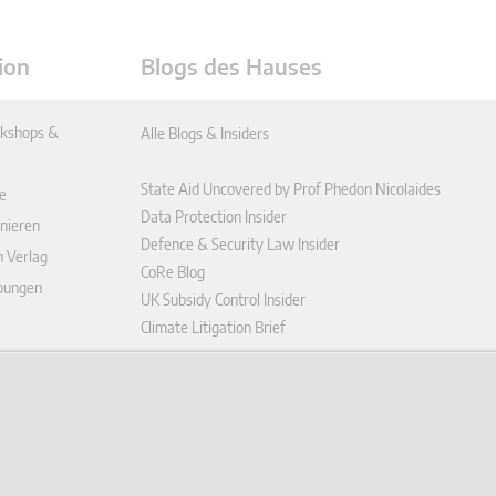
ion
Blogs des Hauses
kshops &
Alle Blogs & Insiders
State Aid Uncovered by Prof Phedon Nicolaides
e
Data Protection Insider
nieren
Defence & Security Law Insider
n Verlag
CoRe Blog
ibungen
UK Subsidy Control Insider
Climate Litigation Brief
enplattform
ungen (AGB)