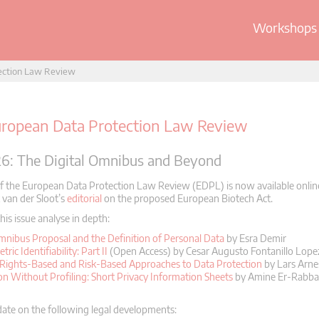
Workshops 
ection Law Review
ropean Data Protection Law Review
6: The Digital Omnibus and Beyond
f the European Data Protection Law Review (EDPL) is now available online
 van der Sloot’s
editorial
on the proposed European Biotech Act.
this issue analyse in depth:
mnibus Proposal and the Definition of Personal Data
by Esra Demir
ric Identifiability: Part II
(Open Access) by Cesar Augusto Fontanillo Lope
 Rights-Based and Risk-Based Approaches to Data Protection
by Lars Arne
on Without Profiling: Short Privacy Information Sheets
by Amine Er-Rabba
ate on the following legal developments: