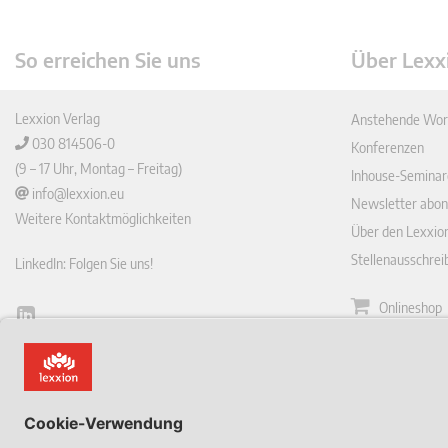
So erreichen Sie uns
Über Lexx
Lexxion Verlag
Anstehende Wor
030 814506-0
Konferenzen
(9 – 17 Uhr, Montag – Freitag)
Inhouse-Seminar
info@lexxion.eu
Newsletter abon
Weitere Kontaktmöglichkeiten
Über den Lexxio
Stellenausschre
LinkedIn: Folgen Sie uns!
Onlineshop
Lin
Zeitschrift
ked
English Version
In
Impressum
This is the German version of Lexxions website.
Allgemeine
Click below to view the English version:
Geschäftsbeding