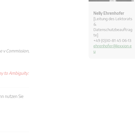
Nelly Ehrenhofer
[Leitung des Lektorats
&
Datenschutzbeauftrag
te]
+49 (0)30-81 45 06-13
ehrenhofer@lexxion.e
e v Commission
,
u
 to Ambiguity:
nn nutzen Sie