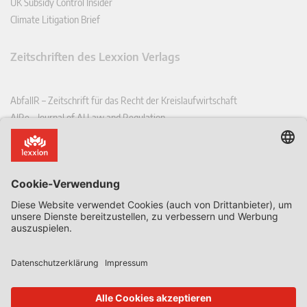
UK Subsidy Control Insider
Climate Litigation Brief
Zeitschriften des Lexxion Verlags
AbfallR – Zeitschrift für das Recht der Kreislaufwirtschaft
AIRe – Journal of AI Law and Regulation
CCLR – Carbon & Climate Law Review
CoRe – European Competition and Regulatory Law Review
EDPL – European Data Protection Law Review
EDSeQ – European Defence & Security Law & Policy Quarterly
EFFL – European Food and Feed Law Review
EHPL – European Health & Pharmaceutical Law Review
EPPPL – European Procurement & Public Private Partnership Law
Review
EStAL – European State Aid Law Quarterly
EurUP – Zeitschrift für Europäisches Umwelt- und Planungsrecht
ICRL – International Chemical Regulatory and Law Review