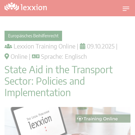
U
m
s
c
Europäisches Beihilfenrecht
h
Lexxion Training Online |
09.10.2025 |
a
l
Online |
Sprache: Englisch
t
State Aid in the Transport
n
a
Sector: Policies and
v
Implementation
i
g
a
t
i
o
n