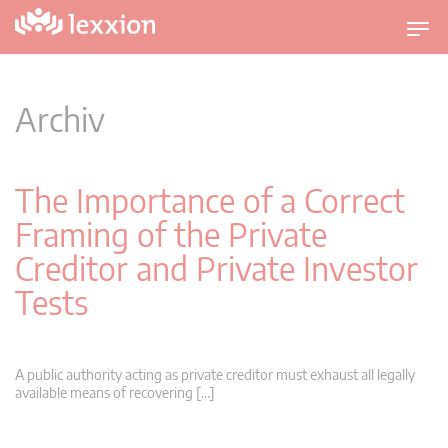
U
m
s
c
Archiv
h
a
l
The Importance of a Correct
t
Framing of the Private
n
a
Creditor and Private Investor
v
Tests
i
g
a
t
A public authority acting as private creditor must exhaust all legally
i
available means of recovering […]
o
n