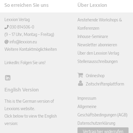
So erreichen Sie uns
Über Lexxion
Lexxion Verlag
Anstehende Workshops &
030 814506-0
Konferenzen
(9 – 17 Uhr, Montag – Freitag)
Inhouse-Seminare
info@lexxion.eu
Newsletter abonnieren
Weitere Kontaktmöglichkeiten
Über den Lexxion Verlag
Stellenausschreibungen
LinkedIn: Folgen Sie uns!
Onlineshop
Lin
Zeitschriftenplattform
ked
English Version
In
Impressum
This is the German version of
Allgemeine
Lexxions website.
Geschäftsbedingungen (AGB)
Click below to view the English
Datenschutzerklärung
version:
Vertrag hier widerrufen